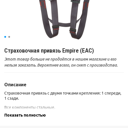
Страховочная привязь Empire (ЕАС)
Этот товар больше не продаётся в нашем магазине и его
нельзя заказать. Вероятнее всего, он снят с производства.
Описание
Страховочная привязь с двумя точками крепления: 1 спереди,
1 сзади.
Все компоненты стальные.
Показать полностью
Выпускается в единственном размере, который подойдет
всем.