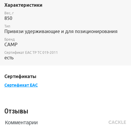
Обхват груди 80-140см, обхват ног 45-75см, длина спины 55-
Характеристики
85см.
Вес, г
Сертификат EAC ТР ТС 019/2011
850
Тип
Вес: 850 гр.
Привязи удерживающие и для позиционирования
Бренд
CAMP
Сертификат ЕАС ТР ТС 019-2011
есть
Сертификаты
Сертификат ЕАС
Отзывы
Комментарии