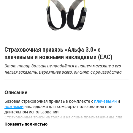
Страховочная привязь «Альфа 3.0» с
плечевыми и ножными накладками (EAC)
Этот товар больше не продаётся в нашем магазине и его
нельзя заказать. Вероятнее всего, он снят с производства.
Описание
Базовая страховочная привязь в комплекте с
плечевыми
и
ножными
накладками для комфорта пользователя при
длительном использовании.
Страховочные точки на груди и на спине предназначены для
подключения соединительной подсистемы и обеспечивают
Показать полностью
правильное положение тела человека после остановки