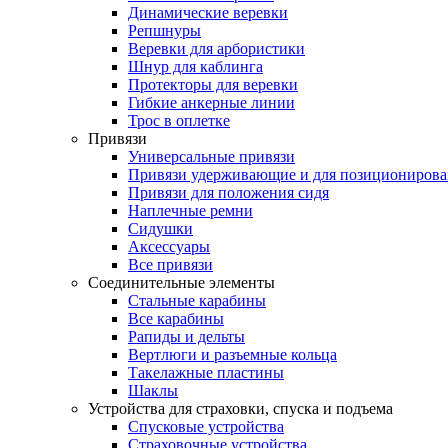
Динамические веревки
Репшнуры
Веревки для арбористики
Шнур для каблинга
Протекторы для веревки
Гибкие анкерные линии
Трос в оплетке
Привязи
Универсальные привязи
Привязи удерживающие и для позиционирова
Привязи для положения сидя
Наплечные ремни
Сидушки
Аксессуары
Все привязи
Соединительные элементы
Стальные карабины
Все карабины
Рапиды и дельты
Вертлюги и разъемные кольца
Такелажные пластины
Шаклы
Устройства для страховки, спуска и подъема
Спусковые устройства
Страховочные устройства