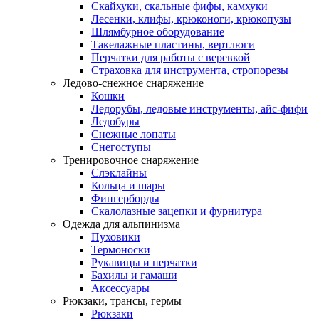
Скайхуки, скальные фифы, камхуки
Лесенки, клифы, крюконоги, крюкопузы
Шлямбурное оборудование
Такелажные пластины, вертлюги
Перчатки для работы с веревкой
Страховка для инструмента, стропорезы
Ледово-снежное снаряжение
Кошки
Ледорубы, ледовые инструменты, айс-фифи
Ледобуры
Снежные лопаты
Снегоступы
Тренировочное снаряжение
Слэклайны
Кольца и шары
Фингерборды
Скалолазные зацепки и фурнитура
Одежда для альпинизма
Пуховики
Термоноски
Рукавицы и перчатки
Бахилы и гамаши
Аксессуары
Рюкзаки, трансы, гермы
Рюкзаки