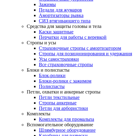
Зажимы
Педали для жумаров
Амортизаторы рывка
СИЗ втягивающего типа
Средства для защиты головы и тела
Каски защитные
Перчатки для работы с веревкой
Стропы и усы
Страховочные стропы с амортизатором
Стропы для позиционирования и удержания
Усы самостраховки
Все страховочные стропы
Блоки и полиспасты
Блок-ролики
Блоки-ролики с зажимом
Полиспасты
Петли, охватки и анкерные стропы
Петли текстильные
Стропы анкерные
Петли для арбористики
Комплекты
Комплекты для промальпа
Вспомогательное оборудование
Шлямбурное оборудование
Карабины для развески