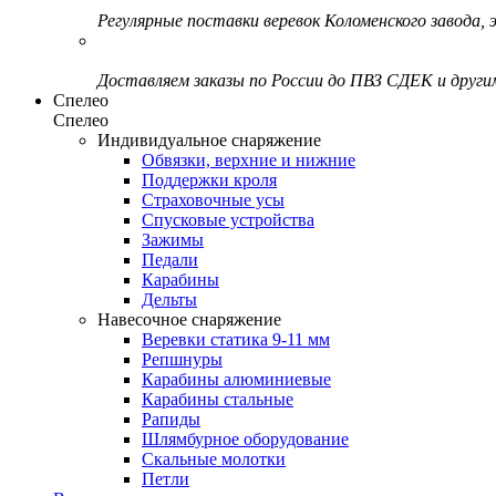
Регулярные поставки веревок Коломенского завода, э
Доставляем заказы по России до ПВЗ СДЕК и друг
Спелео
Спелео
Индивидуальное снаряжение
Обвязки, верхние и нижние
Поддержки кроля
Страховочные усы
Спусковые устройства
Зажимы
Педали
Карабины
Дельты
Навесочное снаряжение
Веревки статика 9-11 мм
Репшнуры
Карабины алюминиевые
Карабины стальные
Рапиды
Шлямбурное оборудование
Скальные молотки
Петли