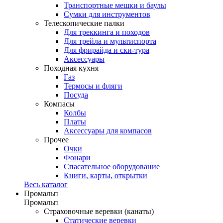
Транспортные мешки и баулы
Сумки для инструментов
Телескопические палки
Для треккинга и походов
Для трейла и мультиспорта
Для фрирайда и ски-тура
Аксессуары
Походная кухня
Газ
Термосы и фляги
Посуда
Компасы
Колбы
Платы
Аксессуары для компасов
Прочее
Очки
Фонари
Спасательное оборудование
Книги, карты, открытки
Весь каталог
Промальп
Промальп
Страховочные веревки (канаты)
Статические веревки