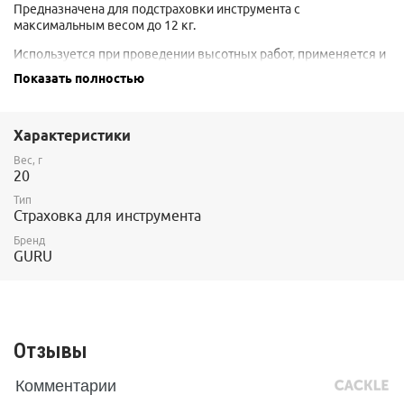
Предназначена для подстраховки инструмента с
максимальным весом до 12 кг.
Используется при проведении высотных работ, применяется и
в альпинизме.
Показать полностью
Выполнена из эластичной ленты, что при отсутствии нагрузки
обеспечивает ее компактность. В случае падения инструмента
лента вытягивается, опуская инструмент ниже ступней
Характеристики
пользователя и снижая риск получения травмы.
Вес, г
20
На концах ленты расположены две петли для карабинов.
Тип
В состоянии покоя длина ленты составляет 45 см, в состоянии
Страховка для инструмента
максимального растяжения 85 см.
Бренд
Вес - 20 грамм.
GURU
Отзывы
Комментарии