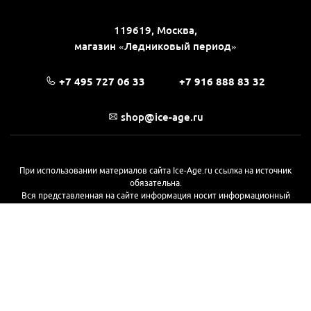
119619, Москва,
магазин «Ледниковый период»
+7 495 727 06 33
+7 916 888 83 32
shop@ice-age.ru
При использовании материалов сайта Ice-Age.ru ссылка на источник
обязательна.
Вся представленная на сайте информация носит информационный
характер и не является публичной офертой, определяемой
положениями Статьи 437(2) Гражданского кодекса РФ. Ознакомиться с
полной версией публичной оферты можно
на этой странице
© 2017—2026, «Ледниковый период»