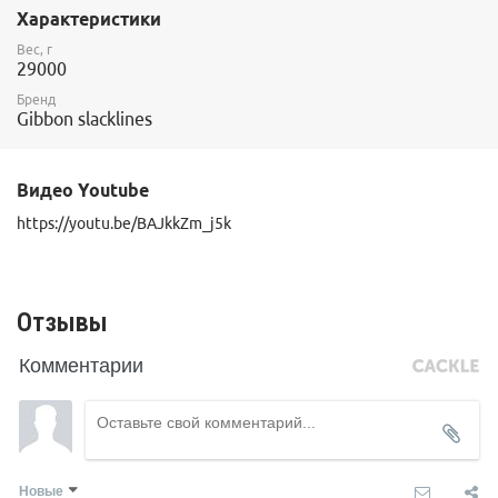
Характеристики
Рабочая длина стропы 2,8м
Вес, г
Материал: нержавеющая сталь. Максимальная нагрузка 100кг.
29000
Бренд
В комплекте слэклайн длиной 4,0 м.
Gibbon slacklines
Видео Youtube
https://youtu.be/BAJkkZm_j5k
Отзывы
Комментарии
Новые