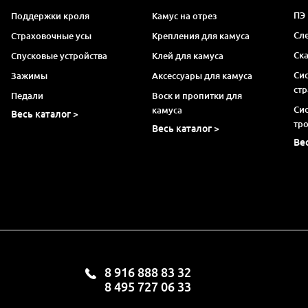
ПЭ
Поддержки кроля
Камус на отрез
Сл
Страховочные усы
Крепления для камуса
Ск
Спусковые устройства
Клей для камуса
Си
Зажимы
Аксессуары для камуса
ст
Педали
Воск и пропитки для
Си
камуса
Весь каталог >
тр
Весь каталог >
Ве
8 916 888 83 32
8 495 727 06 33