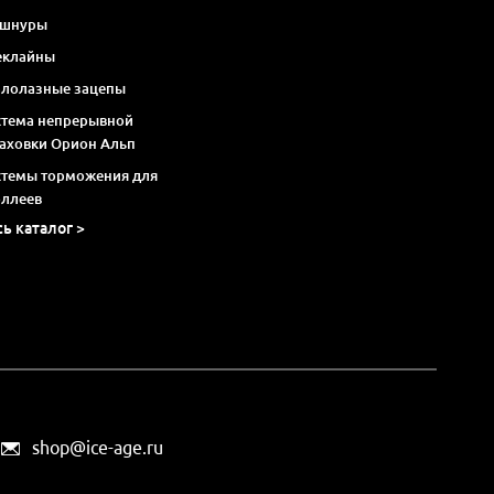
 шнуры
еклайны
алолазные зацепы
стема непрерывной
раховки Орион Альп
стемы торможения для
оллеев
сь каталог >
shop@ice-age.ru