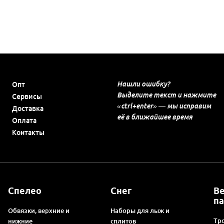
Нашли ошибку?
Опт
Выделите текст и нажмите
Сервисы
«ctrl+enter» — мы исправим
Доставка
её в ближайшее время
Оплата
Контакты
Спелео
Снег
В
п
Обвязки, верхние и
Наборы для лыж и
Тро
нижние
сплитов