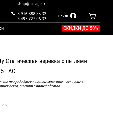
shop@ice-age.ru
8 916 888 83 32
Войти
8 495 727 06 33
ки
СКИДКИ ДО 50%
ty Статическая веревка с петлями
.5 EAC
ьше не продаётся в нашем магазине и его нельзя
тнее всего, он снят с производства.
овар