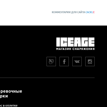
КОММЕНТАРИИ ДЛЯ САЙТА
CACKL
E
еревочные
арки
с в оплетке