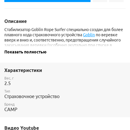
Описание
Стабилизатор Goblin Rope Surfer специально создан для более
плавного хода страховочного устройства
Goblin
по веревке
вверх и вниз и, соответственно, предотвращения случайного
закусывания веревки (особенно акутально при спуске в
ветренную погоду). Легко вщелкивается на веревку, в случае
Показать полностью
падения отщелкивается. Поставляется теперь в комплекте со
страховочной оттяжкой для Goblin.
Поставляется в комплекте из 5 штук.
Характеристики
Вес, г
2.5
Тип
Страховочное устройство
Бренд
CAMP
Видео Youtube