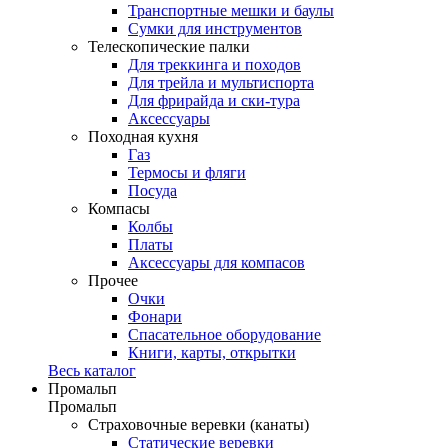
Транспортные мешки и баулы
Сумки для инструментов
Телескопические палки
Для треккинга и походов
Для трейла и мультиспорта
Для фрирайда и ски-тура
Аксессуары
Походная кухня
Газ
Термосы и фляги
Посуда
Компасы
Колбы
Платы
Аксессуары для компасов
Прочее
Очки
Фонари
Спасательное оборудование
Книги, карты, открытки
Весь каталог
Промальп
Промальп
Страховочные веревки (канаты)
Статические веревки