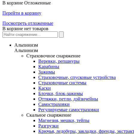
В корзине
Отложенные
Перейти в корзину
Посмотреть отложенные
В корзине нет товаров
Альпинизм
Альпинизм
Страховочное снаряжение
Веревки, репшнуры
Карабины
Зажимы
Страховочные, спусковые устройства
Страховочные системы
Каски
Блочки, блок-зажимы
Оттяжки, петли, дэйзичейны
Самостраховки
Регулируемые самостраховки
Скальное снаряжение
Магнезия, мешки, тейпы
Разгрузки
Крючья, ледобуры, закладки, френды, экстрак