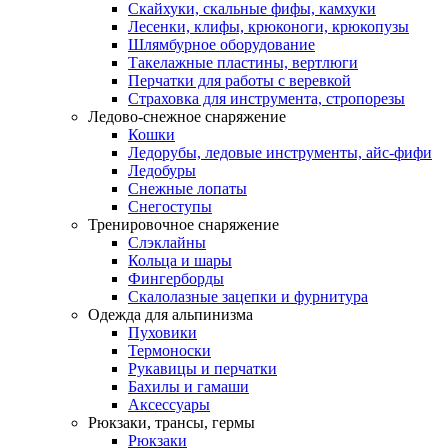
Скайхуки, скальные фифы, камхуки
Лесенки, клифы, крюконоги, крюкопузы
Шлямбурное оборудование
Такелажные пластины, вертлюги
Перчатки для работы с веревкой
Страховка для инструмента, стропорезы
Ледово-снежное снаряжение
Кошки
Ледорубы, ледовые инструменты, айс-фифи
Ледобуры
Снежные лопаты
Снегоступы
Тренировочное снаряжение
Слэклайны
Кольца и шары
Фингерборды
Скалолазные зацепки и фурнитура
Одежда для альпинизма
Пуховики
Термоноски
Рукавицы и перчатки
Бахилы и гамаши
Аксессуары
Рюкзаки, трансы, гермы
Рюкзаки