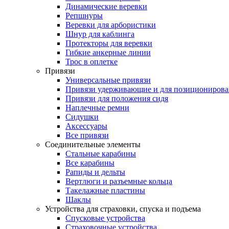
Динамические веревки
Репшнуры
Веревки для арбористики
Шнур для каблинга
Протекторы для веревки
Гибкие анкерные линии
Трос в оплетке
Привязи
Универсальные привязи
Привязи удерживающие и для позиционирова
Привязи для положения сидя
Наплечные ремни
Сидушки
Аксессуары
Все привязи
Соединительные элементы
Стальные карабины
Все карабины
Рапиды и дельты
Вертлюги и разъемные кольца
Такелажные пластины
Шаклы
Устройства для страховки, спуска и подъема
Спусковые устройства
Страховочные устройства