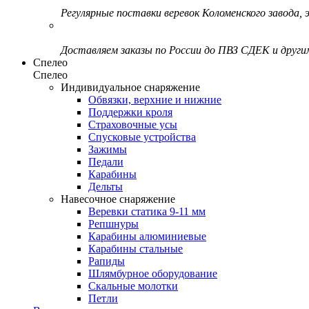
Регулярные поставки веревок Коломенского завода, э
Доставляем заказы по России до ПВЗ СДЕК и друг
Спелео
Спелео
Индивидуальное снаряжение
Обвязки, верхние и нижние
Поддержки кроля
Страховочные усы
Спусковые устройства
Зажимы
Педали
Карабины
Дельты
Навесочное снаряжение
Веревки статика 9-11 мм
Репшнуры
Карабины алюминиевые
Карабины стальные
Рапиды
Шлямбурное оборудование
Скальные молотки
Петли