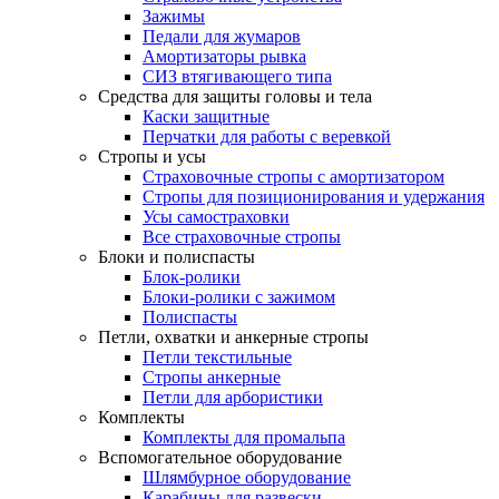
Зажимы
Педали для жумаров
Амортизаторы рывка
СИЗ втягивающего типа
Средства для защиты головы и тела
Каски защитные
Перчатки для работы с веревкой
Стропы и усы
Страховочные стропы с амортизатором
Стропы для позиционирования и удержания
Усы самостраховки
Все страховочные стропы
Блоки и полиспасты
Блок-ролики
Блоки-ролики с зажимом
Полиспасты
Петли, охватки и анкерные стропы
Петли текстильные
Стропы анкерные
Петли для арбористики
Комплекты
Комплекты для промальпа
Вспомогательное оборудование
Шлямбурное оборудование
Карабины для развески