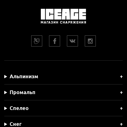
Альпинизм
Промальп
Спелео
Снег