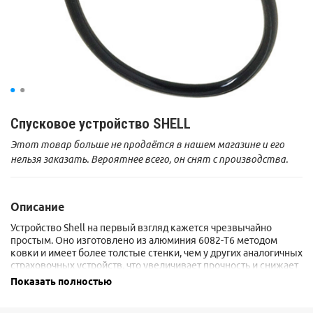
Спусковое устройство SHELL
Этот товар больше не продаётся в нашем магазине и его
нельзя заказать. Вероятнее всего, он снят с производства.
Описание
Устройство Shell на первый взгляд кажется чрезвычайно
простым. Оно изготовлено из алюминия 6082-T6 методом
ковки и имеет более толстые стенки, чем у других аналогичных
страховочных устройств, что увеличивает прочность и снижает
нагрев устройства при спуске или страховке.
Показать полностью
Подходит для одинарных веревок диаметром 10-11мм и
двойных веревок диаметром 8-9 мм.