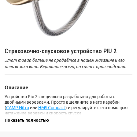
Страховочно-спусковое устройство PIU 2
Этот товар больше не продаётся в нашем магазине и его
нельзя заказать. Вероятнее всего, он снят с производства.
Описание
Устройство Piu 2 специально разработано для работы с
двойными веревками. Просто вщелкните в него карабин
(
CAMP Nitro
или
HMS Compact
) и регулируйте с его помощью
натяжение веревки и скорость спуска.
Зубчики приспособлены для работы с веревкой любого
Показать полностью
диаметра, поэтому вы можете использовать одно и то же
устройство как для спуска по одинарной веревке большого
диаметра, так и для страховки на двойной веревке.