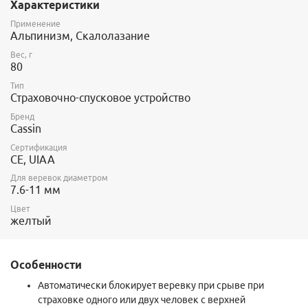
Характеристики
Сертифицирован в соответствии с требованиями UIAA.
Для одинарных веревок диаметром 10-11 мм, двойных
Применение
веревок диаметром 8 - 9 мм.
Альпинизм, Скалолазание
Вес, г
80
Тип
Страховочно-спусковое устройство
Бренд
Cassin
Сертификация
CE, UIAA
Для веревок диаметром
7.6-11 мм
Цвет
желтый
Особенности
Автоматически блокирует веревку при срыве при
страховке одного или двух человек с верхней