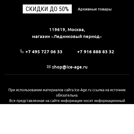
СКИДКИ ДО 50%
Архивные товары
119619, Москва,
магазин «Ледниковый период»
+7 495 727 06 33
+7 916 888 83 32
shop@ice-age.ru
При использовании материалов сайта Ice-Age.ru ссылка на источник
обязательна.
Вся представленная на сайте информация носит информационный
характер и не является публичной офертой, определяемой
положениями Статьи 437(2) Гражданского кодекса РФ. Ознакомиться с
полной версией публичной оферты можно
на этой странице
© 2017—2026, «Ледниковый период»