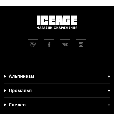
Альпинизм
Промальп
Спелео