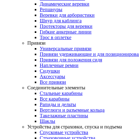
Динамические веревки
Репшнуры
Веревки для арбористики
Шнур для каблинга
Протекторы для веревки
Гибкие анкерные линии
Трос в оплетке
Привязи
Универсальные привязи
Привязи удерживающие и для позиционирова
Привязи для положения сидя
Наплечные ремни
Сидушки
Аксессуары
Все привязи
Соединительные элементы
Стальные карабины
Все карабины
Рапиды и дельты
Вертлюги и разъемные кольца
Такелажные пластины
Шаклы
Устройства для страховки, спуска и подъема
Спусковые устройства
Страховочные устройства