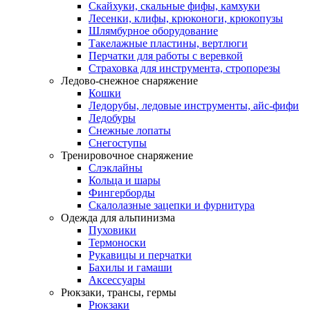
Скайхуки, скальные фифы, камхуки
Лесенки, клифы, крюконоги, крюкопузы
Шлямбурное оборудование
Такелажные пластины, вертлюги
Перчатки для работы с веревкой
Страховка для инструмента, стропорезы
Ледово-снежное снаряжение
Кошки
Ледорубы, ледовые инструменты, айс-фифи
Ледобуры
Снежные лопаты
Снегоступы
Тренировочное снаряжение
Слэклайны
Кольца и шары
Фингерборды
Скалолазные зацепки и фурнитура
Одежда для альпинизма
Пуховики
Термоноски
Рукавицы и перчатки
Бахилы и гамаши
Аксессуары
Рюкзаки, трансы, гермы
Рюкзаки