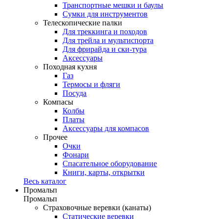
Транспортные мешки и баулы
Сумки для инструментов
Телескопические палки
Для треккинга и походов
Для трейла и мультиспорта
Для фрирайда и ски-тура
Аксессуары
Походная кухня
Газ
Термосы и фляги
Посуда
Компасы
Колбы
Платы
Аксессуары для компасов
Прочее
Очки
Фонари
Спасательное оборудование
Книги, карты, открытки
Весь каталог
Промальп
Промальп
Страховочные веревки (канаты)
Статические веревки