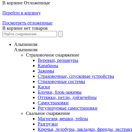
В корзине
Отложенные
Перейти в корзину
Посмотреть отложенные
В корзине нет товаров
Альпинизм
Альпинизм
Страховочное снаряжение
Веревки, репшнуры
Карабины
Зажимы
Страховочные, спусковые устройства
Страховочные системы
Каски
Блочки, блок-зажимы
Оттяжки, петли, дэйзичейны
Самостраховки
Регулируемые самостраховки
Скальное снаряжение
Магнезия, мешки, тейпы
Разгрузки
Крючья, ледобуры, закладки, френды, экстрак