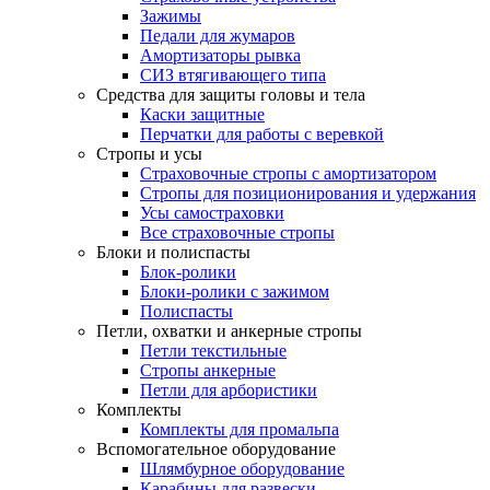
Зажимы
Педали для жумаров
Амортизаторы рывка
СИЗ втягивающего типа
Средства для защиты головы и тела
Каски защитные
Перчатки для работы с веревкой
Стропы и усы
Страховочные стропы с амортизатором
Стропы для позиционирования и удержания
Усы самостраховки
Все страховочные стропы
Блоки и полиспасты
Блок-ролики
Блоки-ролики с зажимом
Полиспасты
Петли, охватки и анкерные стропы
Петли текстильные
Стропы анкерные
Петли для арбористики
Комплекты
Комплекты для промальпа
Вспомогательное оборудование
Шлямбурное оборудование
Карабины для развески