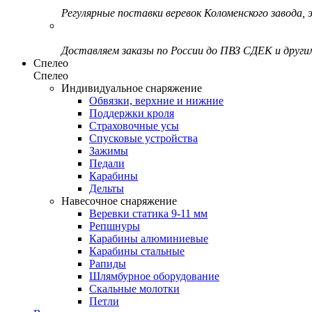
Регулярные поставки веревок Коломенского завода, э
Доставляем заказы по России до ПВЗ СДЕК и друг
Спелео
Спелео
Индивидуальное снаряжение
Обвязки, верхние и нижние
Поддержки кроля
Страховочные усы
Спусковые устройства
Зажимы
Педали
Карабины
Дельты
Навесочное снаряжение
Веревки статика 9-11 мм
Репшнуры
Карабины алюминиевые
Карабины стальные
Рапиды
Шлямбурное оборудование
Скальные молотки
Петли