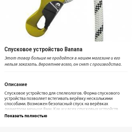
Спусковое устройство Banana
Этот товар больше не продаётся в нашем магазине и его
нельзя заказать. Вероятнее всего, он снят с производства.
Описание
Спусковое устройство для спелеологов. Форма спускового
устройства позволяет встегивать верёвку несколькими
способами. Возможен безопасный спуск на верёвках
диаметром меньше 8мм. Как и у всех спусковых устройств
такого типа на больших отвесах рекомендуется использование
Показать полностью
вспомогательного тормозного карабина.