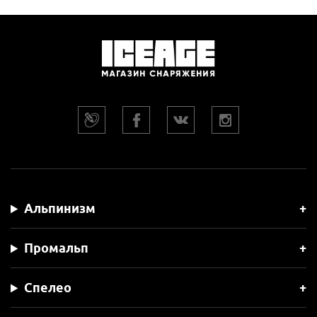
Альпинизм
Промальп
Спелео