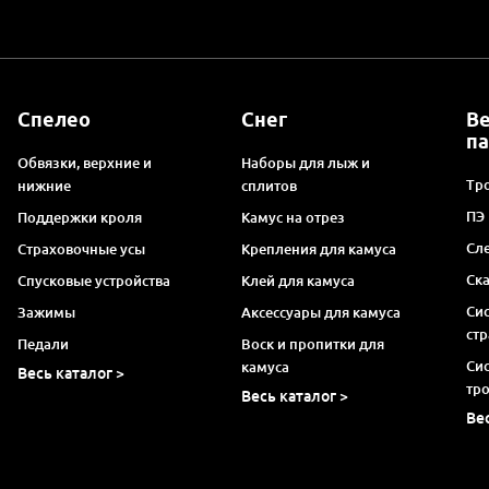
Спелео
Снег
В
п
Обвязки, верхние и
Наборы для лыж и
Тро
нижние
сплитов
ПЭ
Поддержки кроля
Камус на отрез
Сл
Страховочные усы
Крепления для камуса
Ск
Спусковые устройства
Клей для камуса
Си
Зажимы
Аксессуары для камуса
ст
Педали
Воск и пропитки для
Си
камуса
Весь каталог >
тр
Весь каталог >
Ве