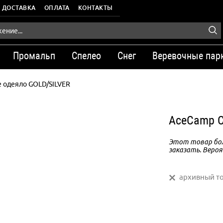
ДОСТАВКА
ОПЛАТА
КОНТАКТЫ
Промальп
Спелео
Снег
Веревочные пар
е одеяло GOLD/SILVER
AceCamp С
Этот товар бол
заказать. Вероя
архивный т