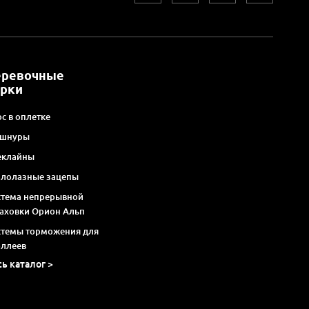
еревочные
арки
с в оплетке
 шнуры
еклайны
алолазные зацепы
стема непрерывной
раховки Орион Альп
стемы торможения для
оллеев
сь каталог >