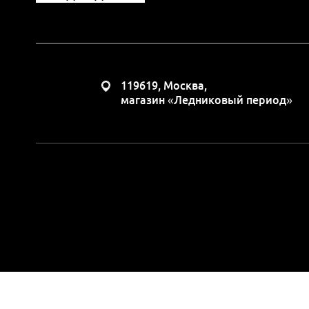
119619, Москва,
магазин «Ледниковый период»
Вся представленная н
положениями Статьи 437