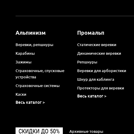
Альпинизм
Промальп
Веревки, репшнуры
Статические веревки
Карабины
Динамические веревки
Зажимы
Репшнуры
Страховочные, спусковые
Веревки для арбористики
устройства
Шнур для каблинга
Страховочные системы
Протекторы для веревки
Каски
Весь каталог >
Весь каталог >
СКИДКИ ДО 50%
Архивные товары