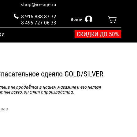
shop@ice-age.ru
8 916 888 83 32
Войти
8 495 727 06 33
ки
СКИДКИ ДО 50%
пасательное одеяло GOLD/SILVER
ьше не продаётся в нашем магазине и его нельзя
тнее всего, он снят с производства.
овар