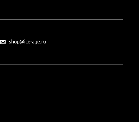
shop@ice-age.ru
офертой, определяемой
ты можно
на этой странице