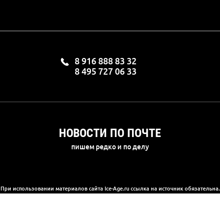
8 916 888 83 32
8 495 727 06 33
НОВОСТИ ПО ПОЧТЕ
пишем редко и по делу
При использовании материалов сайта Ice-Age.ru ссылка на источник обязательна.
а сайте информация носит информационный характер и не является публичной 
(2) Гражданского кодекса РФ. Ознакомиться с полной версией публичной офер