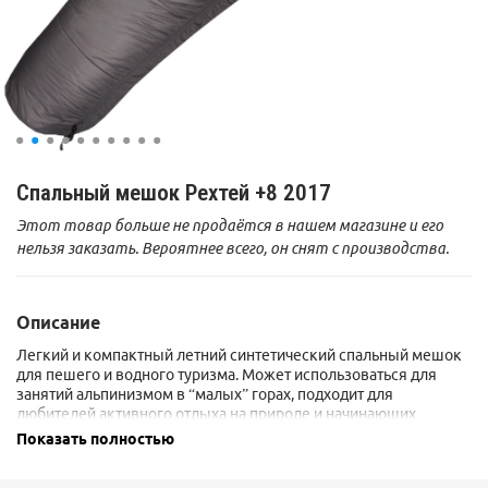
Спальный мешок Рехтей +8 2017
Этот товар больше не продаётся в нашем магазине и его
нельзя заказать. Вероятнее всего, он снят с производства.
Описание
Легкий и компактный летний синтетический спальный мешок
для пешего и водного туризма. Может использоваться для
занятий альпинизмом в “малых” горах, подходит для
любителей активного отдыха на природе и начинающих
мультиспортсменов. В качестве утеплителя применен,
Показать полностью
разработанный по заказу Sivera, современный синтетический
утеплитель SpiraLoft, состоящий из трех различных типов