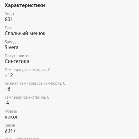
волокон, что обеспечивает высокие теплоизолирующие
Характеристики
свойства на единицу веса.
Температурный режим указан в соответствии с тестом
Вес, г
EN13537.
601
В продаже: май 2017
Тип
Спальный мешок
185x73x46 - Цена: 6500 руб. Вес: 601 гр.
Бренд
200x78x51 - Цена: 6700 руб. Вес: 675 гр.
Sivera
215x83x56 - Цена: 6900 руб. Вес: 756 гр.
230x88x61 - Цена: 7300 руб. Вес: 844 гр.
Тип утеплителя
Синтетика
Температура комфорта, С
+12
Нижняя температура комфорта, С
+8
Температура экстрима, С
-4
Форма
кокон
Сезон
2017