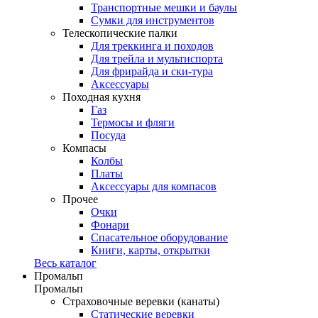
Транспортные мешки и баулы
Сумки для инструментов
Телескопические палки
Для треккинга и походов
Для трейла и мультиспорта
Для фрирайда и ски-тура
Аксессуары
Походная кухня
Газ
Термосы и фляги
Посуда
Компасы
Колбы
Платы
Аксессуары для компасов
Прочее
Очки
Фонари
Спасательное оборудование
Книги, карты, открытки
Весь каталог
Промальп
Промальп
Страховочные веревки (канаты)
Статические веревки