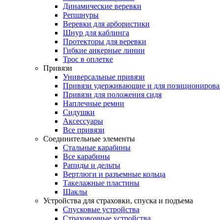
Динамические веревки
Репшнуры
Веревки для арбористики
Шнур для каблинга
Протекторы для веревки
Гибкие анкерные линии
Трос в оплетке
Привязи
Универсальные привязи
Привязи удерживающие и для позиционирова
Привязи для положения сидя
Наплечные ремни
Сидушки
Аксессуары
Все привязи
Соединительные элементы
Стальные карабины
Все карабины
Рапиды и дельты
Вертлюги и разъемные кольца
Такелажные пластины
Шаклы
Устройства для страховки, спуска и подъема
Спусковые устройства
Страховочные устройства