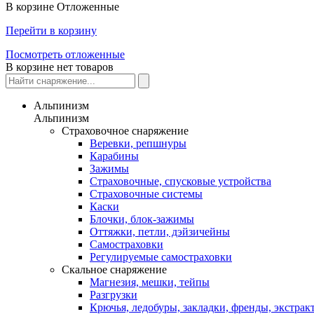
В корзине
Отложенные
Перейти в корзину
Посмотреть отложенные
В корзине нет товаров
Альпинизм
Альпинизм
Страховочное снаряжение
Веревки, репшнуры
Карабины
Зажимы
Страховочные, спусковые устройства
Страховочные системы
Каски
Блочки, блок-зажимы
Оттяжки, петли, дэйзичейны
Самостраховки
Регулируемые самостраховки
Скальное снаряжение
Магнезия, мешки, тейпы
Разгрузки
Крючья, ледобуры, закладки, френды, экстрак