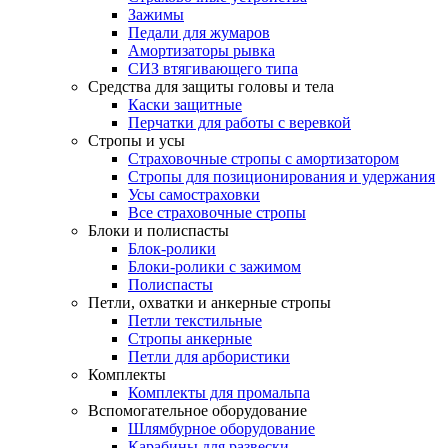
Зажимы
Педали для жумаров
Амортизаторы рывка
СИЗ втягивающего типа
Средства для защиты головы и тела
Каски защитные
Перчатки для работы с веревкой
Стропы и усы
Страховочные стропы с амортизатором
Стропы для позиционирования и удержания
Усы самостраховки
Все страховочные стропы
Блоки и полиспасты
Блок-ролики
Блоки-ролики с зажимом
Полиспасты
Петли, охватки и анкерные стропы
Петли текстильные
Стропы анкерные
Петли для арбористики
Комплекты
Комплекты для промальпа
Вспомогательное оборудование
Шлямбурное оборудование
Карабины для развески