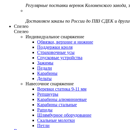
Регулярные поставки веревок Коломенского завода, э
Доставляем заказы по России до ПВЗ СДЕК и друг
Спелео
Спелео
Индивидуальное снаряжение
Обвязки, верхние и нижние
Поддержки кроля
Страховочные усы
Спусковые устройства
Зажимы
Педали
Карабины
Дельты
Навесочное снаряжение
Веревки статика 9-11 мм
Репшнуры
Карабины алюминиевые
Карабины стальные
Рапиды
Шлямбурное оборудование
Скальные молотки
Петли