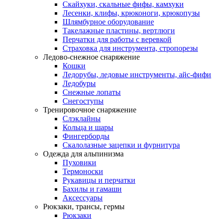
Скайхуки, скальные фифы, камхуки
Лесенки, клифы, крюконоги, крюкопузы
Шлямбурное оборудование
Такелажные пластины, вертлюги
Перчатки для работы с веревкой
Страховка для инструмента, стропорезы
Ледово-снежное снаряжение
Кошки
Ледорубы, ледовые инструменты, айс-фифи
Ледобуры
Снежные лопаты
Снегоступы
Тренировочное снаряжение
Слэклайны
Кольца и шары
Фингерборды
Скалолазные зацепки и фурнитура
Одежда для альпинизма
Пуховики
Термоноски
Рукавицы и перчатки
Бахилы и гамаши
Аксессуары
Рюкзаки, трансы, гермы
Рюкзаки