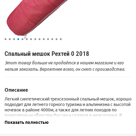
Спальный мешок Рехтей 0 2018
Этот товар больше не продаётся в нашем магазине и его
нельзя заказать. Вероятнее всего, он снят с производства.
Описание
Легкий синтетический трехсезонный спальный мешок, хорошо
подходит для летнего горного туризма и альпинизма с высотой
ночевок в районе 4000м, а также для летних походов по
приполярным областям России и сплавов в межсезонье. В
качестве утеплителя применен разработанный по заказу Sivera
Показать полностью
современный синтетический утеплитель SpiraLoft, состоящий
из трех различных типов волокон и обеспечивающий высокие