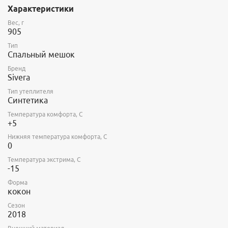
теплоизолирующие свойства на единицу веса.
Характеристики
В продаже: март 2018
Вес, г
905
185x73x46 - Цена: 7900 руб. Вес: 905 гр.
200x78x51 - Цена: 8300 руб. Вес: 968 гр.
Тип
215x83x56 - Цена: 8700 руб. Вес: 1160 гр.
Спальный мешок
230x88x61 - Цена:920 руб. Вес: 1283 гр.
Бренд
Sivera
Тип утеплителя
Синтетика
Температура комфорта, С
+5
Нижняя температура комфорта, С
0
Температура экстрима, С
-15
Форма
кокон
Сезон
2018