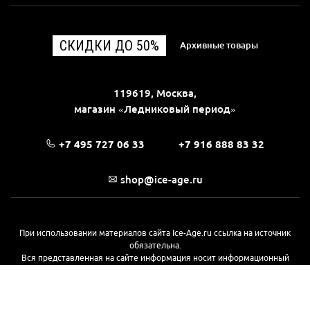
СКИДКИ ДО 50%
Архивные товары
119619, Москва,
магазин «Ледниковый период»
+7 495 727 06 33
+7 916 888 83 32
shop@ice-age.ru
При использовании материалов сайта Ice-Age.ru ссылка на источник
обязательна.
Вся представленная на сайте информация носит информационный
характер и не является публичной офертой, определяемой
положениями Статьи 437(2) Гражданского кодекса РФ. Ознакомиться с
полной версией публичной оферты можно
на этой странице