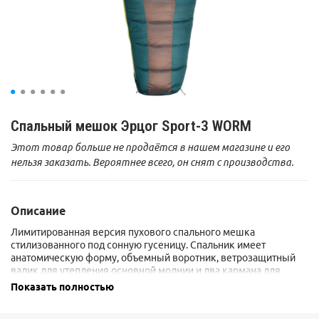
Спальный мешок Эрцог Sport-3 WORM
Этот товар больше не продаётся в нашем магазине и его
нельзя заказать. Вероятнее всего, он снят с производства.
Описание
Лимитированная версия пухового спального мешка
стилизованного под сонную гусеницу. Спальник имеет
анатомическую форму, объемный воротник, ветрозащитный
валик для утепления основной молнии и два кармана для
хранения личных вещей В конструкции пухового мешка Эрцог
Показать полностью
sport-3 Worm применена технология «теплого шва», благодаря
чему значительно сокращается потеря тепла и