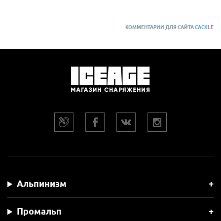
Анатомический капюшон с регулировкой объема
КОММЕНТАРИИ ДЛЯ САЙТА
CACKL
E
Ветрозащитная планка вдоль молнии
Двойная тесьма вдоль планки и молнии, для
предотвращения «зажевывания» ткани
Утепленный воротник, с возможностью регулировки
объема
Конец молнии фиксируется клапаном с Velcro
На подкладке капюшона отсек для фиксации подушки
Петли на донышке для удобной просушки спального
мешка.
Альпинизм
Промальп