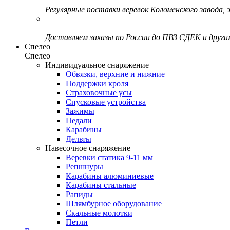
Регулярные поставки веревок Коломенского завода, э
Доставляем заказы по России до ПВЗ СДЕК и друг
Спелео
Спелео
Индивидуальное снаряжение
Обвязки, верхние и нижние
Поддержки кроля
Страховочные усы
Спусковые устройства
Зажимы
Педали
Карабины
Дельты
Навесочное снаряжение
Веревки статика 9-11 мм
Репшнуры
Карабины алюминиевые
Карабины стальные
Рапиды
Шлямбурное оборудование
Скальные молотки
Петли