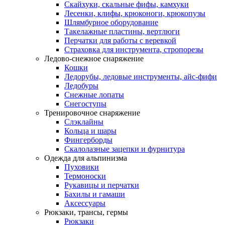
Скайхуки, скальные фифы, камхуки
Лесенки, клифы, крюконоги, крюкопузы
Шлямбурное оборудование
Такелажные пластины, вертлюги
Перчатки для работы с веревкой
Страховка для инструмента, стропорезы
Ледово-снежное снаряжение
Кошки
Ледорубы, ледовые инструменты, айс-фифи
Ледобуры
Снежные лопаты
Снегоступы
Тренировочное снаряжение
Слэклайны
Кольца и шары
Фингерборды
Скалолазные зацепки и фурнитура
Одежда для альпинизма
Пуховики
Термоноски
Рукавицы и перчатки
Бахилы и гамаши
Аксессуары
Рюкзаки, трансы, гермы
Рюкзаки