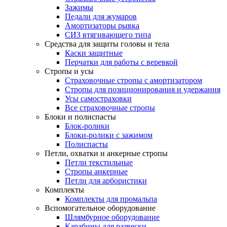
Зажимы
Педали для жумаров
Амортизаторы рывка
СИЗ втягивающего типа
Средства для защиты головы и тела
Каски защитные
Перчатки для работы с веревкой
Стропы и усы
Страховочные стропы с амортизатором
Стропы для позиционирования и удержания
Усы самостраховки
Все страховочные стропы
Блоки и полиспасты
Блок-ролики
Блоки-ролики с зажимом
Полиспасты
Петли, охватки и анкерные стропы
Петли текстильные
Стропы анкерные
Петли для арбористики
Комплекты
Комплекты для промальпа
Вспомогательное оборудование
Шлямбурное оборудование
Карабины для развески