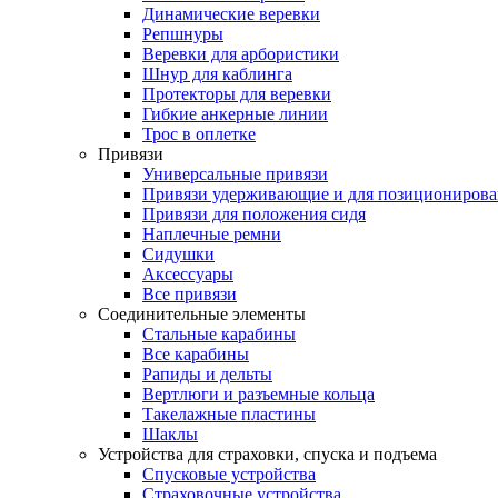
Динамические веревки
Репшнуры
Веревки для арбористики
Шнур для каблинга
Протекторы для веревки
Гибкие анкерные линии
Трос в оплетке
Привязи
Универсальные привязи
Привязи удерживающие и для позиционирова
Привязи для положения сидя
Наплечные ремни
Сидушки
Аксессуары
Все привязи
Соединительные элементы
Стальные карабины
Все карабины
Рапиды и дельты
Вертлюги и разъемные кольца
Такелажные пластины
Шаклы
Устройства для страховки, спуска и подъема
Спусковые устройства
Страховочные устройства