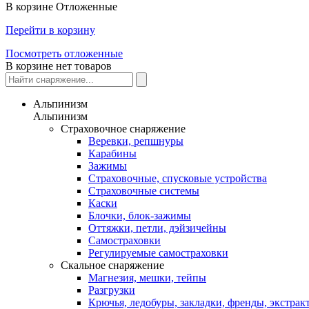
В корзине
Отложенные
Перейти в корзину
Посмотреть отложенные
В корзине нет товаров
Альпинизм
Альпинизм
Страховочное снаряжение
Веревки, репшнуры
Карабины
Зажимы
Страховочные, спусковые устройства
Страховочные системы
Каски
Блочки, блок-зажимы
Оттяжки, петли, дэйзичейны
Самостраховки
Регулируемые самостраховки
Скальное снаряжение
Магнезия, мешки, тейпы
Разгрузки
Крючья, ледобуры, закладки, френды, экстрак