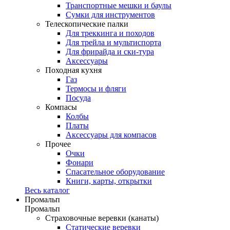
Транспортные мешки и баулы
Сумки для инструментов
Телескопические палки
Для треккинга и походов
Для трейла и мультиспорта
Для фрирайда и ски-тура
Аксессуары
Походная кухня
Газ
Термосы и фляги
Посуда
Компасы
Колбы
Платы
Аксессуары для компасов
Прочее
Очки
Фонари
Спасательное оборудование
Книги, карты, открытки
Весь каталог
Промальп
Промальп
Страховочные веревки (канаты)
Статические веревки