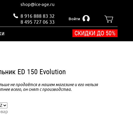
shop@ice-age.ru
8 916 888 83 32
Войти
8 495 727 06 33
ки
СКИДКИ ДО 50%
ьник ED 150 Evolution
ьше не продаётся в нашем магазине и его нельзя
тнее всего, он снят с производства.
овар