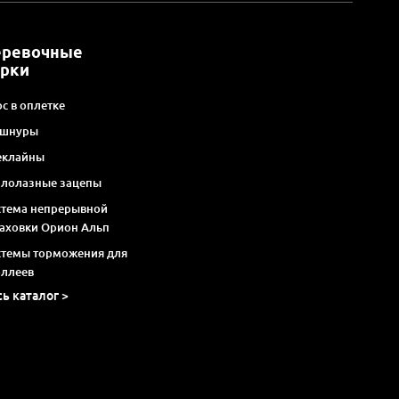
еревочные
арки
с в оплетке
 шнуры
еклайны
алолазные зацепы
стема непрерывной
раховки Орион Альп
стемы торможения для
оллеев
сь каталог >