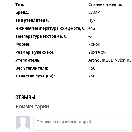
Тип:
Спальный мешок
Бренд:
CAMP
Тип утеплителя:
Пух
Нижняя температура комфорта, С:
+12
Температура экстрима, С:
-5
Форма:
кокон
Размер в упаковке:
28х14 см
Утеплитель:
Araneum 20D Nylon-RS
Вес утеплителя:
150 г
Качество пуха (FP):
750
ОТЗЫВЫ
Комментарии