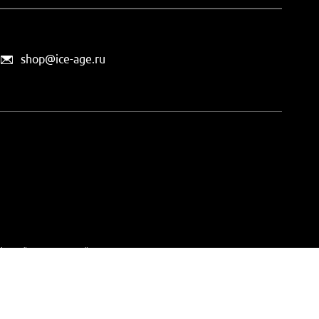
shop@ice-age.ru
офертой, определяемой
ты можно
на этой странице