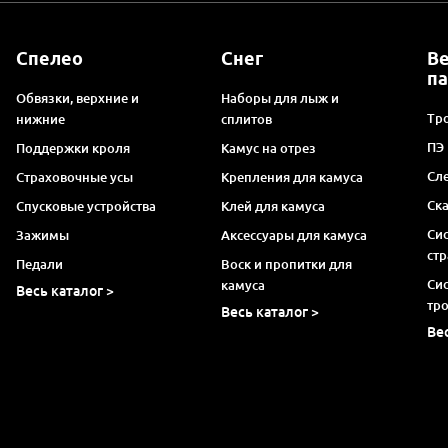
Спелео
Снег
В
п
Обвязки, верхние и
Наборы для лыж и
Тро
нижние
сплитов
ПЭ
Поддержки кроля
Камус на отрез
Сл
Страховочные усы
Крепления для камуса
Ск
Спусковые устройства
Клей для камуса
Си
Зажимы
Аксессуары для камуса
ст
Педали
Воск и пропитки для
Си
камуса
Весь каталог >
тр
Весь каталог >
Ве