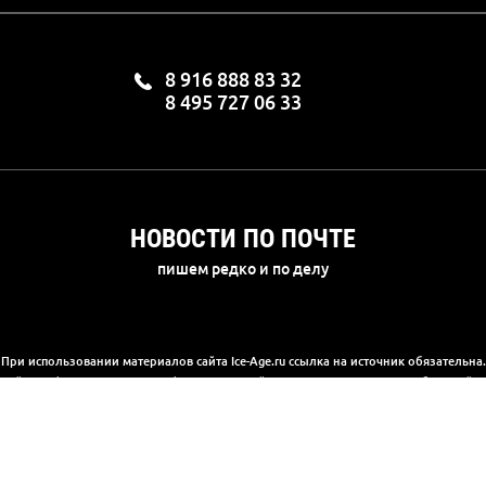
8 916 888 83 32
8 495 727 06 33
НОВОСТИ ПО ПОЧТЕ
пишем редко и по делу
При использовании материалов сайта Ice-Age.ru ссылка на источник обязательна.
а сайте информация носит информационный характер и не является публичной 
(2) Гражданского кодекса РФ. Ознакомиться с полной версией публичной офер
© 2003-2025, «Ледниковый период»