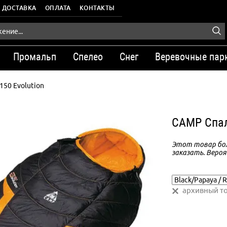
ДОСТАВКА
ОПЛАТА
КОНТАКТЫ
Промальп
Спелео
Снег
Веревочные пар
150 Evolution
CAMP Спал
Этот товар бол
заказать. Вероя
архивный т