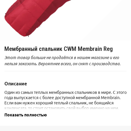
Мембранный спальник CWM Membrain Reg
Этот товар больше не продаётся в нашем магазине и его
нельзя заказать. Вероятнее всего, он снят с производства.
Описание
Один из самых теплых мембранных спальников в мире. С этого
года выпускается с более доступной мембранной Membrain.
Если вам нужен хороший теплый спальник, не боящийся
конденсата, то стоит остановить свой выбор именно на нем.
Температура комфорта - 40С.
Показать полностью
Наполнение и пошив производится в г.Санта Роза,
Калифорния.