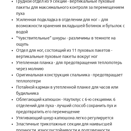
Грудной отдел из 9 секций - вертикальные пуховые
пакеты для максимального контроля за перемещением
пуха
Усиленная подкладка в отделении для ног – для
возможности хранения вкладышей ботинок и бутылок с
водой
"Чувствительные" шнуры - различимы в темноте на
ощупь
Отдел для ног, состоящий из 11 пуховых пакетов -
вертикальные пуховые пакеты вокруг ног
Утепленная планка - для предотвращения теплопотерь
через молнию
Оригинальная конструкция спальника - предотвращает
теплопотери
Потайной карман в утепленной планке для часов или
будильника
Облегающий капюшон - Наутилус с 6-ю секциями. 6
отделений для пуха - лучший способ сохранить пух и
предотвратить его перемещение
Утягивающий шнур капюшона легко регулируется
Эластичные трикотажные секции для наивысшей
прочности, износоустойчивости и долговечности