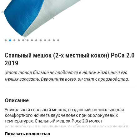
Спальный мешок (2-х местный кокон) РоСа 2.0
2019
Этот товар больше не продаётся в нашем магазине и его
нельзя заказать. Вероятнее всего, он снят с производства.
Описание
Уникальный спальный мешок, созданный специально для
комфортного ночлега двух человек при околонулевых
температурах. Спальный мешок Роса 2.0 может
использоваться в альпинизме, особенно для восхождений в
альпийском стиле, в горном туризме, многодневных
Показать полностью
мультигонках и рогейнах, а также в менее спортивных