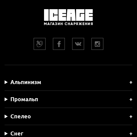
Альпинизм
Промальп
Спелео
Снег