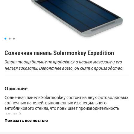
Солнечная панель Solarmonkey Expedition
Этот товар больше не продаётся в нашем магазине и его
нельзя заказать. Вероятнее всего, он снят с производства.
Описание
Солнечная панель Solarmonkey состоит из двух фотовольтовых
солнечных панелей, выполненных из специального
антибликового стекла, что повышает производительность
панелей.
Предназначена для зарядки смартфонов, GPS-навигаторов
Показать полностью
и других гаджетов, для которых достаточно напряжения 5
В и мощности 5 Вт.