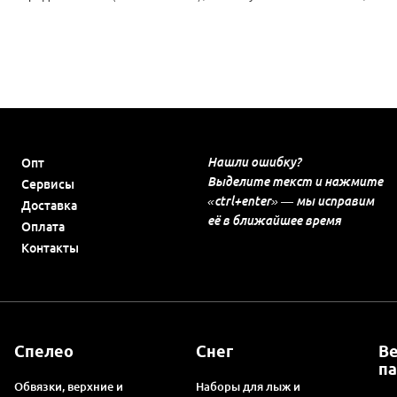
Нашли ошибку?
Опт
Выделите текст и нажмите
Сервисы
«ctrl+enter» — мы исправим
Доставка
её в ближайшее время
Оплата
Контакты
Спелео
Снег
В
п
Обвязки, верхние и
Наборы для лыж и