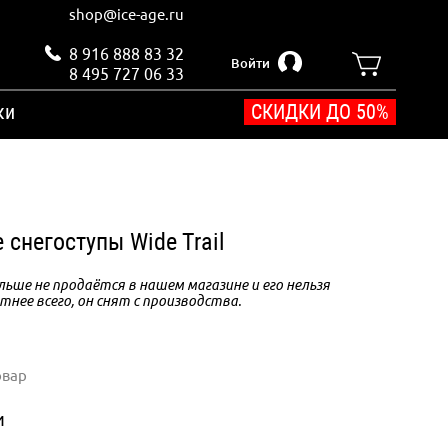
shop@ice-age.ru
8 916 888 83 32
Войти
8 495 727 06 33
ки
СКИДКИ ДО 50%
снегоступы Wide Trail
ьше не продаётся в нашем магазине и его нельзя
тнее всего, он снят с производства.
овар
и