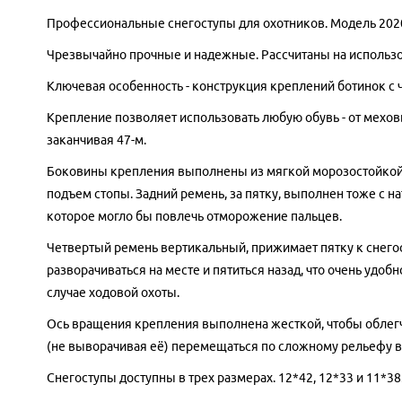
Профессиональные снегоступы для охотников. Модель 2020
Чрезвычайно прочные и надежные. Рассчитаны на использо
Ключевая особенность - конструкция креплений ботинок с
Крепление позволяет использовать любую обувь - от меховы
заканчивая 47-м.
Боковины крепления выполнены из мягкой морозостойкой р
подъем стопы. Задний ремень, за пятку, выполнен тоже с н
которое могло бы повлечь отморожение пальцев.
Четвертый ремень вертикальный, прижимает пятку к снегост
разворачиваться на месте и пятиться назад, что очень удо
случае ходовой охоты.
Ось вращения крепления выполнена жесткой, чтобы облегч
(не выворачивая её) перемещаться по сложному рельефу в
Снегоступы доступны в трех размерах. 12*42, 12*33 и 11*38