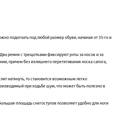
жно подогнать под любой размер обуви, начиная от 35-го и
Два ремня с трещотками фиксируют унты за носок и за
ении, причем без излишнего перетягивания носка сапога,
слит натянуть, то становится возможным легко
производимый при ходьбе шум, что может быть полезно в
большая площадь снегоступов позволяет удобно для ноги