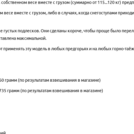
 собственном весе вместе с грузом (суммарно от 115...120 кг) пред
м весе вместе с грузом, либо в случаях, когда снегоступами прихо
же густых подлесков. Они сделаны короче, чтобы проще было переле
ставлена максимальной.
 применять эту модель в любых предгорьях и на любых горно-таёж
60 грамм (по результатам взвешивания в магазине)
735 грамм (по результатам взвешивания в магазине)
вий.