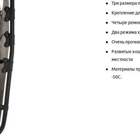
Три размера 
Крепление дл
Четыре ремня
Два режима хо
Очень прочна
Развитые кош
местности
Материалы пр
-50С.