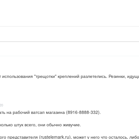
 использования "трещотки" креплений разлетелись. Резинки, идущи
20
ть на рабочий ватсап магазина (8916-8888-332).

олько штук всего, они обычно живучие.

о представителя (rustelemark.ru), может у него что осталось, либ