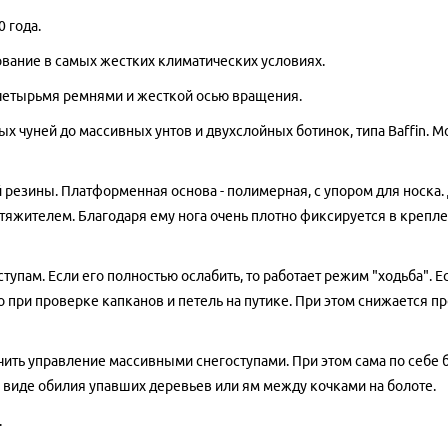
 года.
вание в самых жестких климатических условиях.
 четырьмя ремнями и жесткой осью вращения.
х чуней до массивных унтов и двухслойных ботинок, типа Baffin. Мо
езины. Платформенная основа - полимерная, с упором для носка. 
атяжителем. Благодаря ему нога очень плотно фиксируется в крепл
упам. Если его полностью ослабить, то работает режим "ходьба". Е
бно при проверке капканов и петель на путике. При этом снижается 
ить управление массивными снегоступами. При этом сама по себе 
 виде обилия упавших деревьев или ям между кочками на болоте.
.