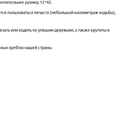
почтительнее размер 12*42.
дится пользоваться нечасто (небольшой километраж ходьбы),
зать или ходить по упвшим деревьям, а также крутиться
ных хребтах нашей страны.