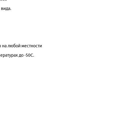
 вида.
 на любой местности
ратурах до -50С.