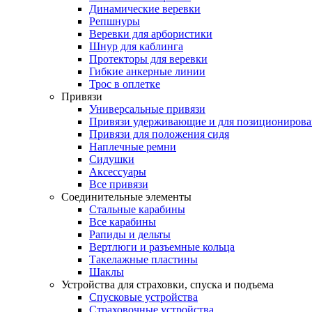
Динамические веревки
Репшнуры
Веревки для арбористики
Шнур для каблинга
Протекторы для веревки
Гибкие анкерные линии
Трос в оплетке
Привязи
Универсальные привязи
Привязи удерживающие и для позиционирова
Привязи для положения сидя
Наплечные ремни
Сидушки
Аксессуары
Все привязи
Соединительные элементы
Стальные карабины
Все карабины
Рапиды и дельты
Вертлюги и разъемные кольца
Такелажные пластины
Шаклы
Устройства для страховки, спуска и подъема
Спусковые устройства
Страховочные устройства