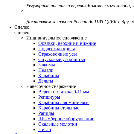
Регулярные поставки веревок Коломенского завода, э
Доставляем заказы по России до ПВЗ СДЕК и друг
Спелео
Спелео
Индивидуальное снаряжение
Обвязки, верхние и нижние
Поддержки кроля
Страховочные усы
Спусковые устройства
Зажимы
Педали
Карабины
Дельты
Навесочное снаряжение
Веревки статика 9-11 мм
Репшнуры
Карабины алюминиевые
Карабины стальные
Рапиды
Шлямбурное оборудование
Скальные молотки
Петли