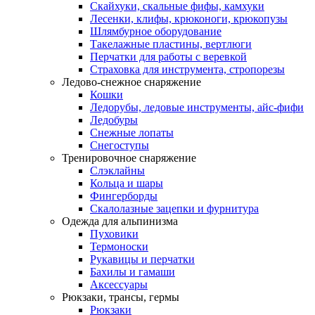
Скайхуки, скальные фифы, камхуки
Лесенки, клифы, крюконоги, крюкопузы
Шлямбурное оборудование
Такелажные пластины, вертлюги
Перчатки для работы с веревкой
Страховка для инструмента, стропорезы
Ледово-снежное снаряжение
Кошки
Ледорубы, ледовые инструменты, айс-фифи
Ледобуры
Снежные лопаты
Снегоступы
Тренировочное снаряжение
Слэклайны
Кольца и шары
Фингерборды
Скалолазные зацепки и фурнитура
Одежда для альпинизма
Пуховики
Термоноски
Рукавицы и перчатки
Бахилы и гамаши
Аксессуары
Рюкзаки, трансы, гермы
Рюкзаки