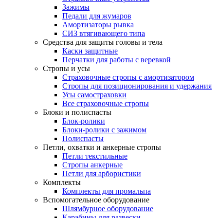
Зажимы
Педали для жумаров
Амортизаторы рывка
СИЗ втягивающего типа
Средства для защиты головы и тела
Каски защитные
Перчатки для работы с веревкой
Стропы и усы
Страховочные стропы с амортизатором
Стропы для позиционирования и удержания
Усы самостраховки
Все страховочные стропы
Блоки и полиспасты
Блок-ролики
Блоки-ролики с зажимом
Полиспасты
Петли, охватки и анкерные стропы
Петли текстильные
Стропы анкерные
Петли для арбористики
Комплекты
Комплекты для промальпа
Вспомогательное оборудование
Шлямбурное оборудование
Карабины для развески