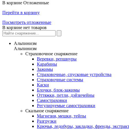
В корзине
Отложенные
Перейти в корзину
Посмотреть отложенные
В корзине нет товаров
Альпинизм
Альпинизм
Страховочное снаряжение
Веревки, репшнуры
Карабины
Зажимы
Страховочные, спусковые устройства
Страховочные системы
Каски
Блочки, блок-зажимы
Оттяжки, петли, дэйзичейны
Самостраховки
Регулируемые самостраховки
Скальное снаряжение
Магнезия, мешки, тейпы
Разгрузки
Крючья, ледобуры, закладки, френды, экстрак