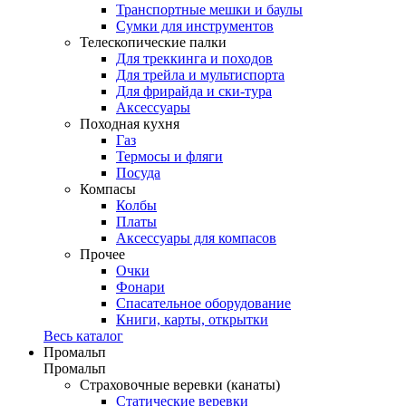
Транспортные мешки и баулы
Сумки для инструментов
Телескопические палки
Для треккинга и походов
Для трейла и мультиспорта
Для фрирайда и ски-тура
Аксессуары
Походная кухня
Газ
Термосы и фляги
Посуда
Компасы
Колбы
Платы
Аксессуары для компасов
Прочее
Очки
Фонари
Спасательное оборудование
Книги, карты, открытки
Весь каталог
Промальп
Промальп
Страховочные веревки (канаты)
Статические веревки