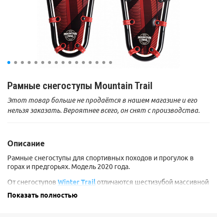
Рамные снегоступы Mountain Trail
Этот товар больше не продаётся в нашем магазине и его
нельзя заказать. Вероятнее всего, он снят с производства.
Описание
Рамные снегоступы для спортивных походов и прогулок в
горах и предгорьях. Модель 2020 года.
От снегоступов
Winter Trail
отличаются шестизубой массивной
второй кошкой на деке, подпятником и передним упором для
Показать полностью
ботинка (чтобы нога не съезжала вперед на затяжных спусках).
Мощная вторая кошка сильно лучше держит на плотном снегу,
чем у Winter Trail, что позволяет преодолевать довольно