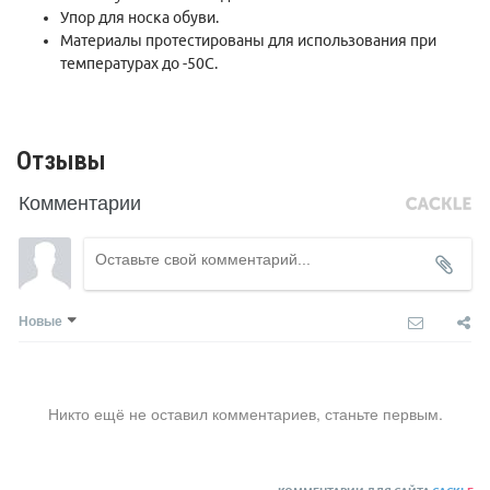
Упор для носка обуви.
лыжами.
Материалы протестированы для использования при
Сделаны в Канаде.
температурах до -50С.
Параметры:
Модель 9*29 - размеры 23*74 см, вес пары снегоступов 2480
грамм (по результатам взвешивания в магазине)
Отзывы
Модель 10*36 - размеры 25*91 см
Комментарии
В условиях преимущественно рыхлого снега имеет смысл
брать размер 10*36. Для наста и при общем весе с рюкзаком
до 90 кг можно брать в размере 9*29
Новые
Никто ещё не оставил комментариев, станьте первым.