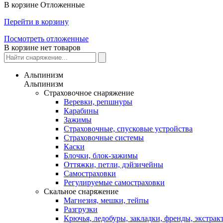
В корзине
Отложенные
Перейти в корзину
Посмотреть отложенные
В корзине нет товаров
Альпинизм
Альпинизм
Страховочное снаряжение
Веревки, репшнуры
Карабины
Зажимы
Страховочные, спусковые устройства
Страховочные системы
Каски
Блочки, блок-зажимы
Оттяжки, петли, дэйзичейны
Самостраховки
Регулируемые самостраховки
Скальное снаряжение
Магнезия, мешки, тейпы
Разгрузки
Крючья, ледобуры, закладки, френды, экстрак