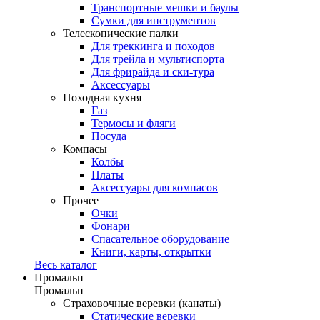
Транспортные мешки и баулы
Сумки для инструментов
Телескопические палки
Для треккинга и походов
Для трейла и мультиспорта
Для фрирайда и ски-тура
Аксессуары
Походная кухня
Газ
Термосы и фляги
Посуда
Компасы
Колбы
Платы
Аксессуары для компасов
Прочее
Очки
Фонари
Спасательное оборудование
Книги, карты, открытки
Весь каталог
Промальп
Промальп
Страховочные веревки (канаты)
Статические веревки