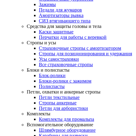
Зажимы
Педали для жумаров
Амортизаторы рывка
СИЗ втягивающего типа
Средства для защиты головы и тела
Каски защитные
Перчатки для работы с веревкой
Стропы и усы
Страховочные стропы с амортизатором
Стропы для позиционирования и удержания
Усы самостраховки
Все страховочные стропы
Блоки и полиспасты
Блок-ролики
Блоки-ролики с зажимом
Полиспасты
Петли, охватки и анкерные стропы
Петли текстильные
Стропы анкерные
Петли для арбористики
Комплекты
Комплекты для промальпа
Вспомогательное оборудование
Шлямбурное оборудование
Карабины для развески