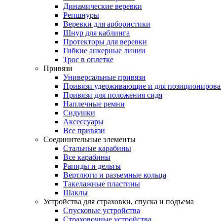
Динамические веревки
Репшнуры
Веревки для арбористики
Шнур для каблинга
Протекторы для веревки
Гибкие анкерные линии
Трос в оплетке
Привязи
Универсальные привязи
Привязи удерживающие и для позиционирова
Привязи для положения сидя
Наплечные ремни
Сидушки
Аксессуары
Все привязи
Соединительные элементы
Стальные карабины
Все карабины
Рапиды и дельты
Вертлюги и разъемные кольца
Такелажные пластины
Шаклы
Устройства для страховки, спуска и подъема
Спусковые устройства
Страховочные устройства