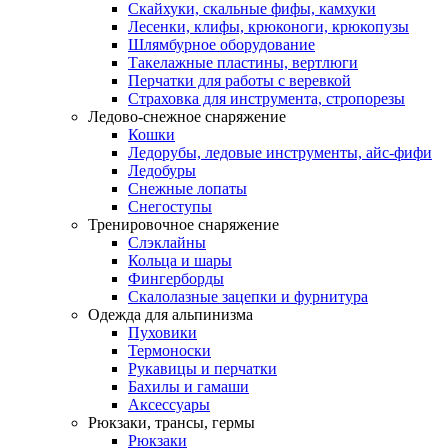
Скайхуки, скальные фифы, камхуки
Лесенки, клифы, крюконоги, крюкопузы
Шлямбурное оборудование
Такелажные пластины, вертлюги
Перчатки для работы с веревкой
Страховка для инструмента, стропорезы
Ледово-снежное снаряжение
Кошки
Ледорубы, ледовые инструменты, айс-фифи
Ледобуры
Снежные лопаты
Снегоступы
Тренировочное снаряжение
Слэклайны
Кольца и шары
Фингерборды
Скалолазные зацепки и фурнитура
Одежда для альпинизма
Пуховики
Термоноски
Рукавицы и перчатки
Бахилы и гамаши
Аксессуары
Рюкзаки, трансы, гермы
Рюкзаки