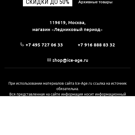
СКИДКИ ДО 50%
Архивные товары
119619, Москва,
магазин «Ледниковый период»
+7 495 727 06 33
+7 916 888 83 32
shop@ice-age.ru
При использовании материалов сайта Ice-Age.ru ссылка на источник
обязательна.
Вся представленная на сайте информация носит информационный
характер и не является публичной офертой, определяемой
положениями Статьи 437(2) Гражданского кодекса РФ. Ознакомиться с
полной версией публичной оферты можно
на этой странице
© 2017—2026, «Ледниковый период»