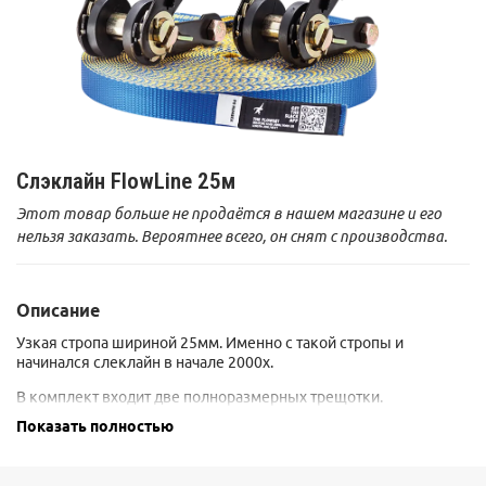
Слэклайн FlowLine 25м
Этот товар больше не продаётся в нашем магазине и его
нельзя заказать. Вероятнее всего, он снят с производства.
Описание
Узкая стропа шириной 25мм. Именно с такой стропы и
начинался слеклайн в начале 2000х.
В комплект входит две полноразмерных трещотки.
Показать полностью
Стропа 20м + 2 петли для крепления по 2,5м.
Толщина 2,2 мм