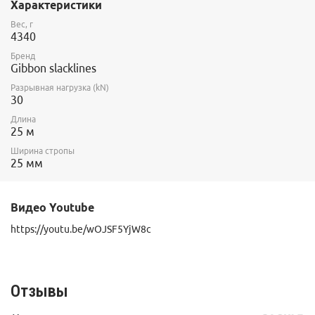
Характеристики
Сертификат Союза Технического Надзора TUV
Вес, г
4340
Бренд
Gibbon slacklines
Разрывная нагрузка (kN)
30
Длина
25 м
Ширина стропы
25 мм
Видео Youtube
https://youtu.be/wOJSF5YjW8c
Отзывы