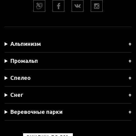
Альпинизм
Промальп
Спелео
Снег
Веревочные парки