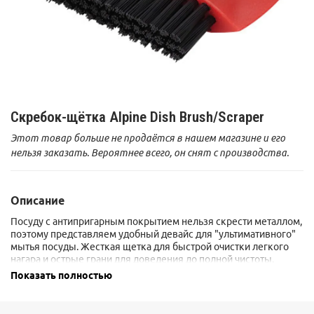
Скребок-щётка Alpine Dish Brush/Scraper
Этот товар больше не продаётся в нашем магазине и его
нельзя заказать. Вероятнее всего, он снят с производства.
Описание
Посуду с антипригарным покрытием нельзя скрести металлом,
поэтому представляем удобный девайс для "ультимативного"
мытья посуды. Жесткая щетка для быстрой очистки легкого
нагара и острые грани для доведения до полной чистоты.
Закругленное пластиковое "лезвие" скребка имеет такой же
Показать полностью
радиус, что и внутренние изгибы посуды MSR, что позволяет
одним движением избавиться от грязи в "углах".