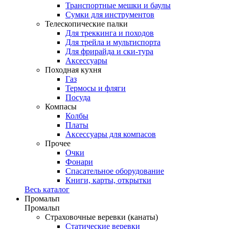
Транспортные мешки и баулы
Сумки для инструментов
Телескопические палки
Для треккинга и походов
Для трейла и мультиспорта
Для фрирайда и ски-тура
Аксессуары
Походная кухня
Газ
Термосы и фляги
Посуда
Компасы
Колбы
Платы
Аксессуары для компасов
Прочее
Очки
Фонари
Спасательное оборудование
Книги, карты, открытки
Весь каталог
Промальп
Промальп
Страховочные веревки (канаты)
Статические веревки