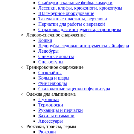
Скайхуки, скальные фифы, камхуки
Лесенки, клифы, крюконоги, крюкопузы
Шлямбурное оборудование
Такелажные пластины, вертлюги
Перчатки для работы с веревкой
Страховка для инструмента, стропорезы
Ледово-снежное снаряжение
Кошки
Ледорубы, ледовые инструменты, айс-фифи
Ледобуры
Снежные лопаты
Снегоступы
Тренировочное снаряжение
Слэклайны
Кольца и шары
Фингерборды
Скалолазные зацепки и фурнитура
Одежда для альпинизма
Пуховики
Термоноски
Рукавицы и перчатки
Бахилы и гамаши
Аксессуары
Рюкзаки, трансы, гермы
Рюкзаки