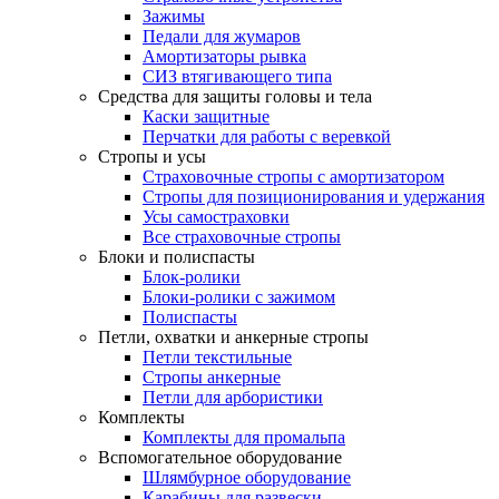
Зажимы
Педали для жумаров
Амортизаторы рывка
СИЗ втягивающего типа
Средства для защиты головы и тела
Каски защитные
Перчатки для работы с веревкой
Стропы и усы
Страховочные стропы с амортизатором
Стропы для позиционирования и удержания
Усы самостраховки
Все страховочные стропы
Блоки и полиспасты
Блок-ролики
Блоки-ролики с зажимом
Полиспасты
Петли, охватки и анкерные стропы
Петли текстильные
Стропы анкерные
Петли для арбористики
Комплекты
Комплекты для промальпа
Вспомогательное оборудование
Шлямбурное оборудование
Карабины для развески