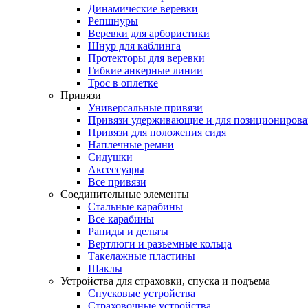
Динамические веревки
Репшнуры
Веревки для арбористики
Шнур для каблинга
Протекторы для веревки
Гибкие анкерные линии
Трос в оплетке
Привязи
Универсальные привязи
Привязи удерживающие и для позиционирова
Привязи для положения сидя
Наплечные ремни
Сидушки
Аксессуары
Все привязи
Соединительные элементы
Стальные карабины
Все карабины
Рапиды и дельты
Вертлюги и разъемные кольца
Такелажные пластины
Шаклы
Устройства для страховки, спуска и подъема
Спусковые устройства
Страховочные устройства