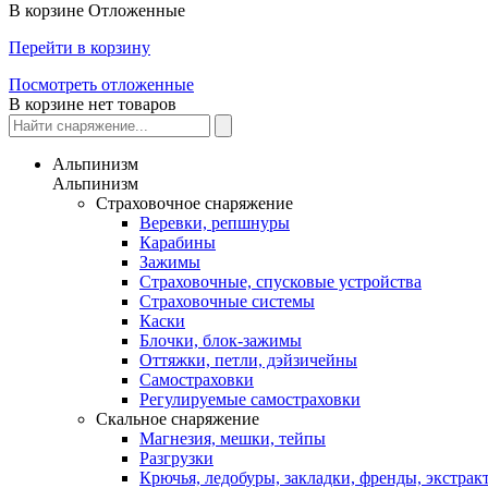
В корзине
Отложенные
Перейти в корзину
Посмотреть отложенные
В корзине нет товаров
Альпинизм
Альпинизм
Страховочное снаряжение
Веревки, репшнуры
Карабины
Зажимы
Страховочные, спусковые устройства
Страховочные системы
Каски
Блочки, блок-зажимы
Оттяжки, петли, дэйзичейны
Самостраховки
Регулируемые самостраховки
Скальное снаряжение
Магнезия, мешки, тейпы
Разгрузки
Крючья, ледобуры, закладки, френды, экстрак