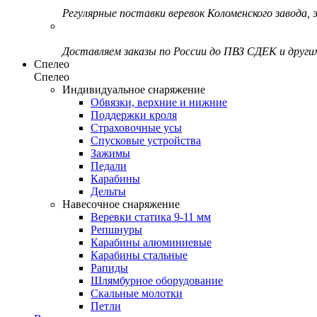
Регулярные поставки веревок Коломенского завода, э
Доставляем заказы по России до ПВЗ СДЕК и друг
Спелео
Спелео
Индивидуальное снаряжение
Обвязки, верхние и нижние
Поддержки кроля
Страховочные усы
Спусковые устройства
Зажимы
Педали
Карабины
Дельты
Навесочное снаряжение
Веревки статика 9-11 мм
Репшнуры
Карабины алюминиевые
Карабины стальные
Рапиды
Шлямбурное оборудование
Скальные молотки
Петли