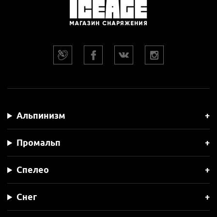
Альпинизм
Промальп
Спелео
Снег