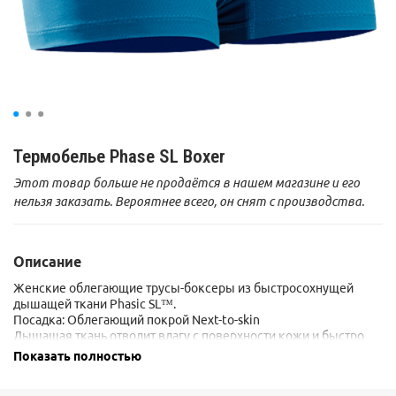
Термобелье Phase SL Boxer
Этот товар больше не продаётся в нашем магазине и его
нельзя заказать. Вероятнее всего, он снят с производства.
Описание
Женские облегающие трусы-боксеры из быстросохнущей
дышащей ткани Phasic SL™.
Посадка: Облегающий покрой Next-to-skin
Дышащая ткань отводит влагу с поверхности кожи и быстро
высыхает при работе в режиме чередования физической
Показать полностью
нагрузки и отдыха.
Материалы: Phasic™ SL