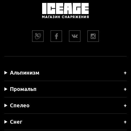
Альпинизм
Промальп
Спелео
Снег