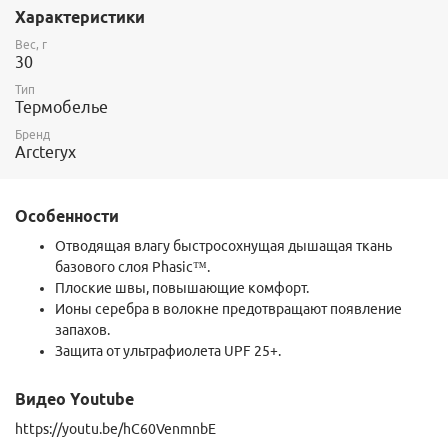
Характеристики
Phasic™ SL
- 70% полиэстер, 30% полпропилен/UPF 50 +2.9 ун/
ярд2, 98 г/м2. Двухслойный текстиль с высокой механической
Вес, г
эластичностью из полиэфирного и полипропиленового
30
волокна. Гидрофобен на 100%, полиэфирные волокна
эффективно отводят влагу к внешней поверхности,
Тип
Термобелье
полипропилен с добавлением ионов серебра предотвращает
появление запахов. Очень низкий вес, гладкая поверхность
Бренд
износостойка, удобна при одевании.
Arcteryx
Особенности
Отводящая влагу быстросохнущая дышащая ткань
базового слоя Phasic™.
Плоские швы, повышающие комфорт.
Ионы серебра в волокне предотвращают появление
запахов.
Защита от ультрафиолета UPF 25+.
Видео Youtube
https://youtu.be/hC60VenmnbE