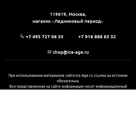
119619, Москва,
магазин «Ледниковый период»
+7 495 727 06 33
+7 916 888 83 32
shop@ice-age.ru
При использовании материалов сайта Ice-Age.ru ссылка на источник
обязательна.
Вся представленная на сайте информация носит информационный
характер и не является публичной офертой, определяемой
положениями Статьи 437(2) Гражданского кодекса РФ. Ознакомиться с
полной версией публичной оферты можно
на этой странице
© 2017—2026, «Ледниковый период»