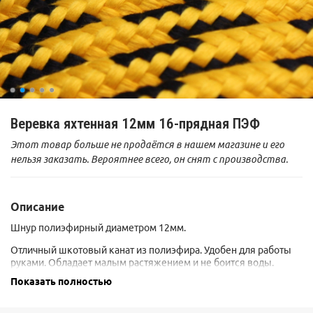
Веревка яхтенная 12мм 16-прядная ПЭФ
Этот товар больше не продаётся в нашем магазине и его
нельзя заказать. Вероятнее всего, он снят с производства.
Описание
Шнур полиэфирный диаметром 12мм.
Отличный шкотовый канат из полиэфира. Удобен для работы
руками. Обладает малым растяжением и не боится воды.
Показать полностью
ТУ 8198-039-00461221-2006
Сертификат качества прилагается.