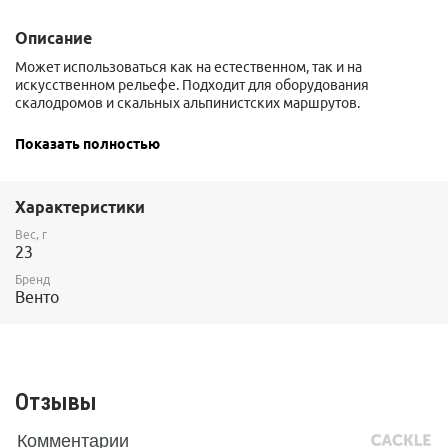
Описание
Может использоваться как на естественном, так и на
искусственном рельефе. Подходит для оборудования
скалодромов и скальных альпинистских маршрутов.
Оцинкованные лучше использовать в сухом климате и в
Показать полностью
закрытых помещениях, а из нержавеющей стали
можно использовать во влажном климате и вне помещений.
Характеристики
Вес, г
23
Бренд
Венто
Отзывы
Комментарии