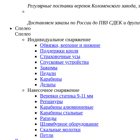
Регулярные поставки веревок Коломенского завода, э
Доставляем заказы по России до ПВЗ СДЕК и друг
Спелео
Спелео
Индивидуальное снаряжение
Обвязки, верхние и нижние
Поддержки кроля
Страховочные усы
Спусковые устройства
Зажимы
Педали
Карабины
Дельты
Навесочное снаряжение
Веревки статика 9-11 мм
Репшнуры
Карабины алюминиевые
Карабины стальные
Рапиды
Шлямбурное оборудование
Скальные молотки
Петли