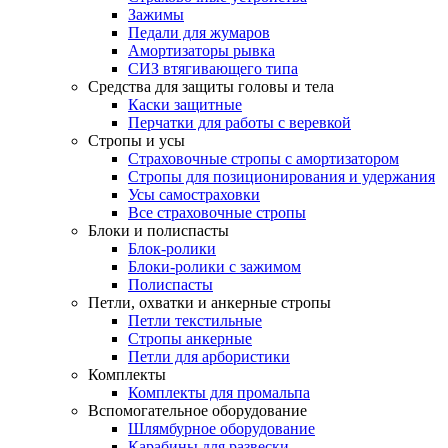
Зажимы
Педали для жумаров
Амортизаторы рывка
СИЗ втягивающего типа
Средства для защиты головы и тела
Каски защитные
Перчатки для работы с веревкой
Стропы и усы
Страховочные стропы с амортизатором
Стропы для позиционирования и удержания
Усы самостраховки
Все страховочные стропы
Блоки и полиспасты
Блок-ролики
Блоки-ролики с зажимом
Полиспасты
Петли, охватки и анкерные стропы
Петли текстильные
Стропы анкерные
Петли для арбористики
Комплекты
Комплекты для промальпа
Вспомогательное оборудование
Шлямбурное оборудование
Карабины для развески