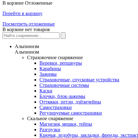
В корзине
Отложенные
Перейти в корзину
Посмотреть отложенные
В корзине нет товаров
Альпинизм
Альпинизм
Страховочное снаряжение
Веревки, репшнуры
Карабины
Зажимы
Страховочные, спусковые устройства
Страховочные системы
Каски
Блочки, блок-зажимы
Оттяжки, петли, дэйзичейны
Самостраховки
Регулируемые самостраховки
Скальное снаряжение
Магнезия, мешки, тейпы
Разгрузки
Крючья, ледобуры, закладки, френды, экстрак