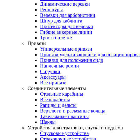
Динамические веревки
Репшнуры
Веревки для арбористики
Шнур для каблинга
Протекторы для веревки
Гибкие анкерные линии
Трос в оплетке
Привязи
Универсальные привязи
Привязи удерживающие и для позиционирова
Привязи для положения сидя
Наплечные ремни
Сидушки
Аксессуары
Все привязи
Соединительные элементы
Стальные карабины
Все карабины
Рапиды и дельты
Вертлюги и разъемные кольца
Такелажные пластины
Шаклы
Устройства для страховки, спуска и подъема
Спусковые устройства
Страховочные устройства