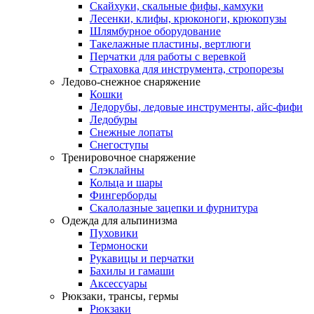
Скайхуки, скальные фифы, камхуки
Лесенки, клифы, крюконоги, крюкопузы
Шлямбурное оборудование
Такелажные пластины, вертлюги
Перчатки для работы с веревкой
Страховка для инструмента, стропорезы
Ледово-снежное снаряжение
Кошки
Ледорубы, ледовые инструменты, айс-фифи
Ледобуры
Снежные лопаты
Снегоступы
Тренировочное снаряжение
Слэклайны
Кольца и шары
Фингерборды
Скалолазные зацепки и фурнитура
Одежда для альпинизма
Пуховики
Термоноски
Рукавицы и перчатки
Бахилы и гамаши
Аксессуары
Рюкзаки, трансы, гермы
Рюкзаки