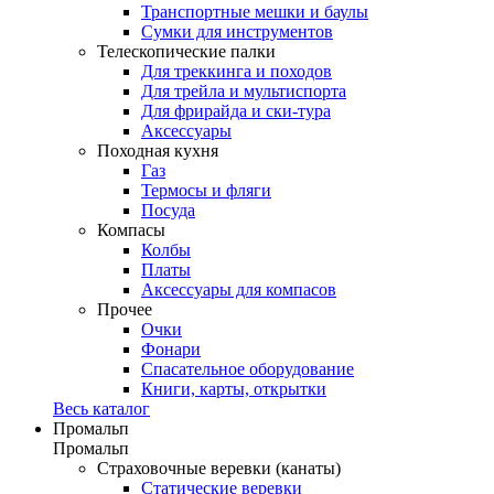
Транспортные мешки и баулы
Сумки для инструментов
Телескопические палки
Для треккинга и походов
Для трейла и мультиспорта
Для фрирайда и ски-тура
Аксессуары
Походная кухня
Газ
Термосы и фляги
Посуда
Компасы
Колбы
Платы
Аксессуары для компасов
Прочее
Очки
Фонари
Спасательное оборудование
Книги, карты, открытки
Весь каталог
Промальп
Промальп
Страховочные веревки (канаты)
Статические веревки