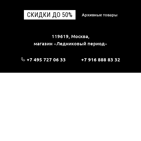
СКИДКИ ДО 50%
Архивные товары
119619, Москва,
магазин «Ледниковый период»
+7 495 727 06 33
+7 916 888 83 32
shop@ice-age.ru
При использовании материалов сайта Ice-Age.ru ссылка на источник
обязательна.
Вся представленная на сайте информация носит информационный
характер и не является публичной офертой, определяемой
положениями Статьи 437(2) Гражданского кодекса РФ. Ознакомиться с
полной версией публичной оферты можно
на этой странице
© 2017—2026, «Ледниковый период»