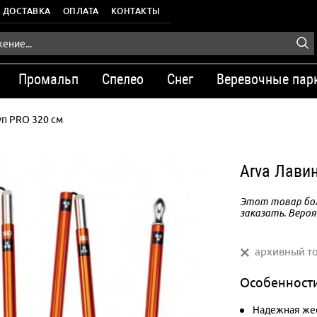
ДОСТАВКА
ОПЛАТА
КОНТАКТЫ
Промальп
Спелео
Снег
Веревочные пар
п PRO 320 см
Arva Лави
Этот товар бол
заказать. Вероя
архивный т
Особенност
Надежная жес