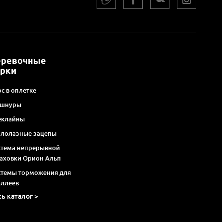
еревочные
арки
с в оплетке
 шнуры
еклайны
алолазные зацепы
стема непрерывной
раховки Орион Альп
стемы торможения для
оллеев
сь каталог >