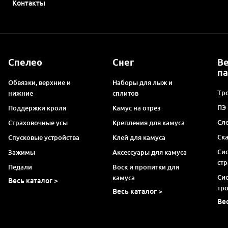
Контакты
Спелео
Снег
В
п
Обвязки, верхние и
Наборы для лыж и
Тро
нижние
сплитов
ПЭ
Поддержки кроля
Камус на отрез
Сл
Страховочные усы
Крепления для камуса
Ск
Спусковые устройства
Клей для камуса
Си
Зажимы
Аксессуары для камуса
ст
Педали
Воск и пропитки для
Си
камуса
Весь каталог >
тр
Весь каталог >
Ве