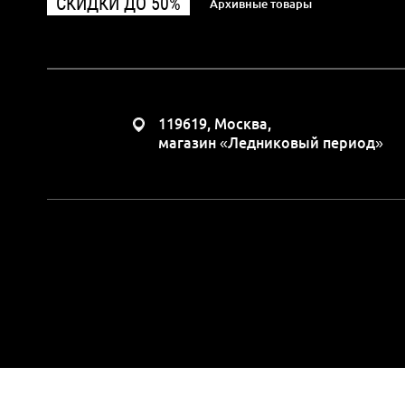
СКИДКИ ДО 50%
Архивные товары
119619, Москва,
магазин «Ледниковый период»
Вся представленная н
положениями Статьи 437