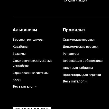
Скидки и акции
Альпинизм
Промальп
Веревки, репшнуры
Статические веревки
Карабины
Динамические веревки
Зажимы
Репшнуры
Страховочные, спусковые
Веревки для арбористики
устройства
Шнур для каблинга
Страховочные системы
Протекторы для веревки
Каски
Весь каталог >
Весь каталог >