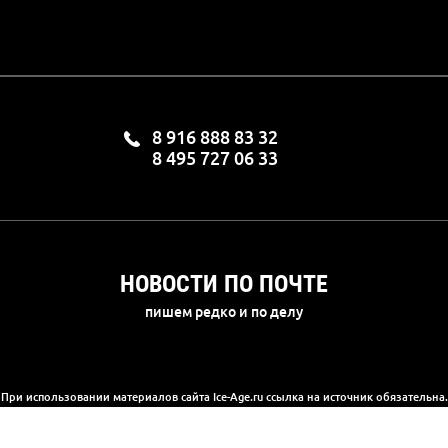
8 916 888 83 32
8 495 727 06 33
НОВОСТИ ПО ПОЧТЕ
пишем редко и по делу
При использовании материалов сайта Ice-Age.ru ссылка на источник обязательна.
а сайте информация носит информационный характер и не является публичной 
(2) Гражданского кодекса РФ. Ознакомиться с полной версией публичной офер