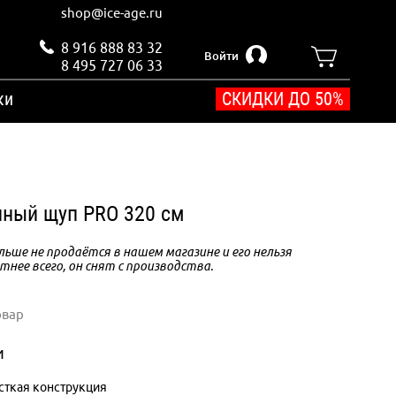
shop@ice-age.ru
8 916 888 83 32
Войти
8 495 727 06 33
ки
СКИДКИ ДО 50%
нный щуп PRO 320 см
ьше не продаётся в нашем магазине и его нельзя
тнее всего, он снят с производства.
овар
и
ткая конструкция