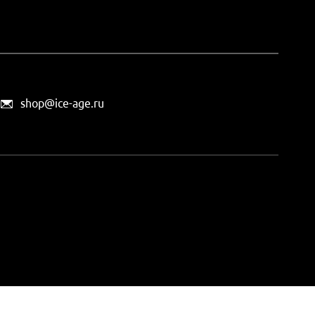
shop@ice-age.ru
офертой, определяемой
ты можно
на этой странице