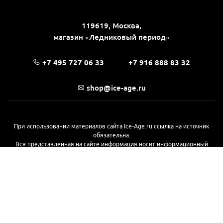
119619, Москва,
магазин «Ледниковый период»
+7 495 727 06 33
+7 916 888 83 32
shop@ice-age.ru
При использовании материалов сайта Ice-Age.ru ссылка на источник
обязательна.
Вся представленная на сайте информация носит информационный
характер и не является публичной офертой, определяемой
положениями Статьи 437(2) Гражданского кодекса РФ. Ознакомиться с
полной версией публичной оферты можно
на этой странице
© 2017—2026, «Ледниковый период»