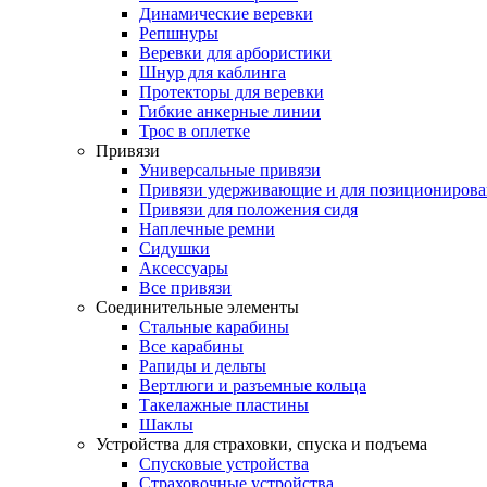
Динамические веревки
Репшнуры
Веревки для арбористики
Шнур для каблинга
Протекторы для веревки
Гибкие анкерные линии
Трос в оплетке
Привязи
Универсальные привязи
Привязи удерживающие и для позиционирова
Привязи для положения сидя
Наплечные ремни
Сидушки
Аксессуары
Все привязи
Соединительные элементы
Стальные карабины
Все карабины
Рапиды и дельты
Вертлюги и разъемные кольца
Такелажные пластины
Шаклы
Устройства для страховки, спуска и подъема
Спусковые устройства
Страховочные устройства