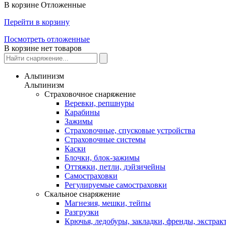
В корзине
Отложенные
Перейти в корзину
Посмотреть отложенные
В корзине нет товаров
Альпинизм
Альпинизм
Страховочное снаряжение
Веревки, репшнуры
Карабины
Зажимы
Страховочные, спусковые устройства
Страховочные системы
Каски
Блочки, блок-зажимы
Оттяжки, петли, дэйзичейны
Самостраховки
Регулируемые самостраховки
Скальное снаряжение
Магнезия, мешки, тейпы
Разгрузки
Крючья, ледобуры, закладки, френды, экстрак