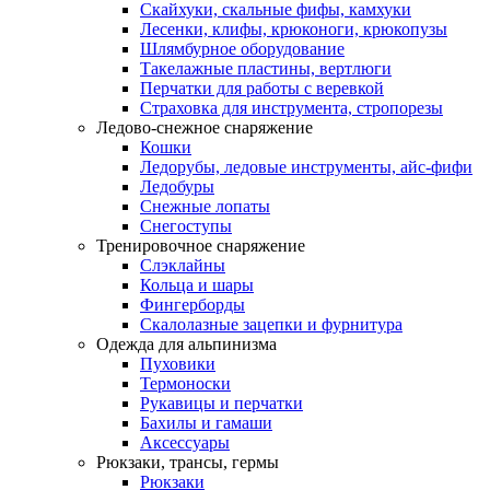
Скайхуки, скальные фифы, камхуки
Лесенки, клифы, крюконоги, крюкопузы
Шлямбурное оборудование
Такелажные пластины, вертлюги
Перчатки для работы с веревкой
Страховка для инструмента, стропорезы
Ледово-снежное снаряжение
Кошки
Ледорубы, ледовые инструменты, айс-фифи
Ледобуры
Снежные лопаты
Снегоступы
Тренировочное снаряжение
Слэклайны
Кольца и шары
Фингерборды
Скалолазные зацепки и фурнитура
Одежда для альпинизма
Пуховики
Термоноски
Рукавицы и перчатки
Бахилы и гамаши
Аксессуары
Рюкзаки, трансы, гермы
Рюкзаки