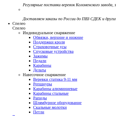
Регулярные поставки веревок Коломенского завода, э
Доставляем заказы по России до ПВЗ СДЕК и друг
Спелео
Спелео
Индивидуальное снаряжение
Обвязки, верхние и нижние
Поддержки кроля
Страховочные усы
Спусковые устройства
Зажимы
Педали
Карабины
Дельты
Навесочное снаряжение
Веревки статика 9-11 мм
Репшнуры
Карабины алюминиевые
Карабины стальные
Рапиды
Шлямбурное оборудование
Скальные молотки
Петли