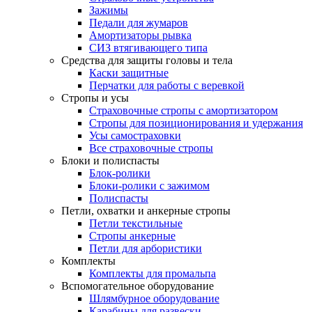
Зажимы
Педали для жумаров
Амортизаторы рывка
СИЗ втягивающего типа
Средства для защиты головы и тела
Каски защитные
Перчатки для работы с веревкой
Стропы и усы
Страховочные стропы с амортизатором
Стропы для позиционирования и удержания
Усы самостраховки
Все страховочные стропы
Блоки и полиспасты
Блок-ролики
Блоки-ролики с зажимом
Полиспасты
Петли, охватки и анкерные стропы
Петли текстильные
Стропы анкерные
Петли для арбористики
Комплекты
Комплекты для промальпа
Вспомогательное оборудование
Шлямбурное оборудование
Карабины для развески