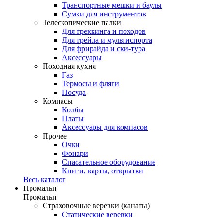
Транспортные мешки и баулы
Сумки для инструментов
Телескопические палки
Для треккинга и походов
Для трейла и мультиспорта
Для фрирайда и ски-тура
Аксессуары
Походная кухня
Газ
Термосы и фляги
Посуда
Компасы
Колбы
Платы
Аксессуары для компасов
Прочее
Очки
Фонари
Спасательное оборудование
Книги, карты, открытки
Весь каталог
Промальп
Промальп
Страховочные веревки (канаты)
Статические веревки