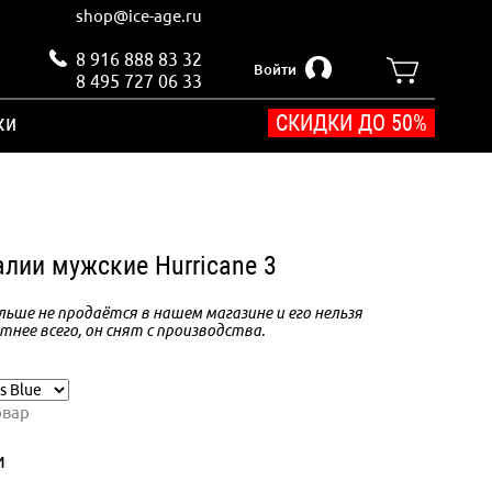
shop@ice-age.ru
8 916 888 83 32
Войти
8 495 727 06 33
ки
СКИДКИ ДО 50%
алии мужские Hurricane 3
ьше не продаётся в нашем магазине и его нельзя
тнее всего, он снят с производства.
овар
и