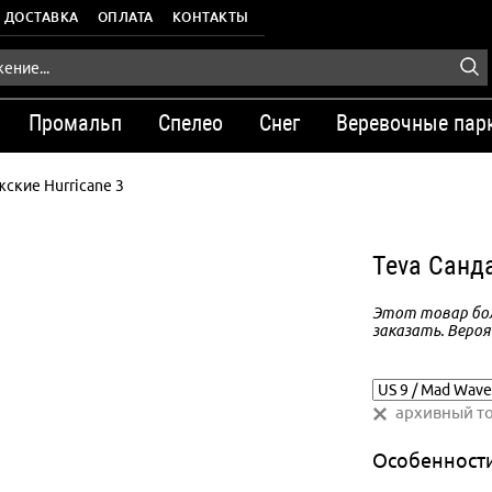
ДОСТАВКА
ОПЛАТА
КОНТАКТЫ
Промальп
Спелео
Снег
Веревочные пар
ские Hurricane 3
Teva Санд
Этот товар бол
заказать. Вероя
архивный т
Особенност