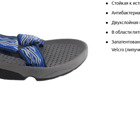
Стойкая к ис
Антибактериа
Двухслойная
В области пя
Запатентован
Velcro (липуч