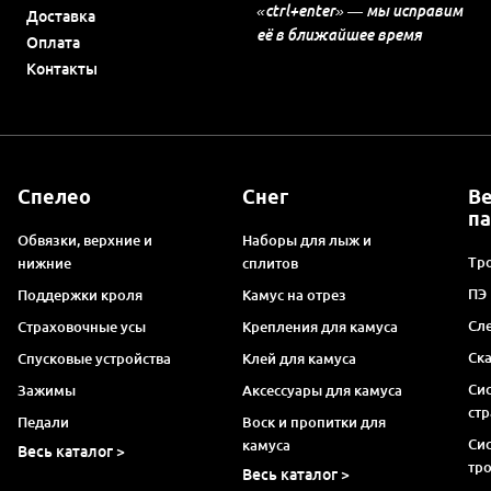
«ctrl+enter» — мы исправим
Доставка
её в ближайшее время
Оплата
Контакты
Спелео
Снег
В
п
Обвязки, верхние и
Наборы для лыж и
Тро
нижние
сплитов
ПЭ
Поддержки кроля
Камус на отрез
Сл
Страховочные усы
Крепления для камуса
Ск
Спусковые устройства
Клей для камуса
Си
Зажимы
Аксессуары для камуса
ст
Педали
Воск и пропитки для
Си
камуса
Весь каталог >
тр
Весь каталог >