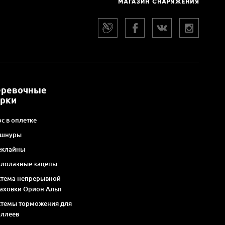
еревочные
арки
с в оплетке
 шнуры
еклайны
алолазные зацепы
стема непрерывной
раховки Орион Альп
стемы торможения для
оллеев