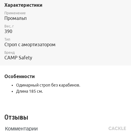
Доступны в шести вариантах с различными карабинами и
Характеристики
длинами.
Применение
Сертификат EN 355.
Промальп
Вес, г
390
Тип
Строп с амортизатором
Бренд
CAMP Safety
Особенности
Одинарный строп без карабинов.
Длина 185 см.
Отзывы
Комментарии