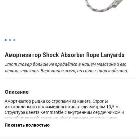
Амортизатор Shock Absorber Rope Lanyards
Этот товар больше не продаётся в нашем магазине и его
нельзя заказать. Вероятнее всего, он снят с производства.
Описание
Амортизатор рывка со стропами из каната. Стропы
изготовлены из полиамидного каната диаметром 10,5 м.
Структура каната Kernmantle с внутренним сердечником и
тканой оплеткой, которые обеспечивают оптимальную
прочность. Оснащен
обычным амортизатором
.
Показать полностью
Сертифицировано для горизонтального использования на
острых кромках (р>_ 0,5 мм).