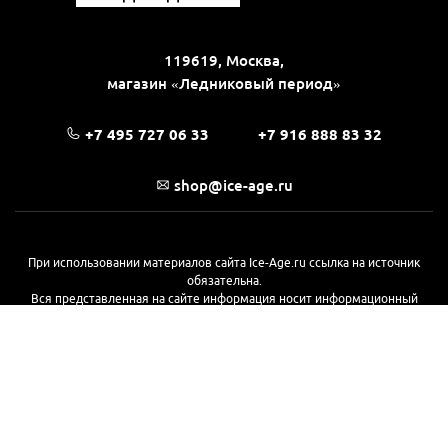
119619, Москва,
магазин «Ледниковый период»
+7 495 727 06 33
+7 916 888 83 32
shop@ice-age.ru
При использовании материалов сайта Ice-Age.ru ссылка на источник
обязательна.
Вся представленная на сайте информация носит информационный
характер и не является публичной офертой, определяемой
положениями Статьи 437(2) Гражданского кодекса РФ. Ознакомиться с
полной версией публичной оферты можно
на этой странице
© 2017—2026, «Ледниковый период»