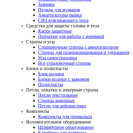
Зажимы
Педали для жумаров
Амортизаторы рывка
СИЗ втягивающего типа
Средства для защиты головы и тела
Каски защитные
Перчатки для работы с веревкой
Стропы и усы
Страховочные стропы с амортизатором
Стропы для позиционирования и удержания
Усы самостраховки
Все страховочные стропы
Блоки и полиспасты
Блок-ролики
Блоки-ролики с зажимом
Полиспасты
Петли, охватки и анкерные стропы
Петли текстильные
Стропы анкерные
Петли для арбористики
Комплекты
Комплекты для промальпа
Вспомогательное оборудование
Шлямбурное оборудование
Карабины для развески