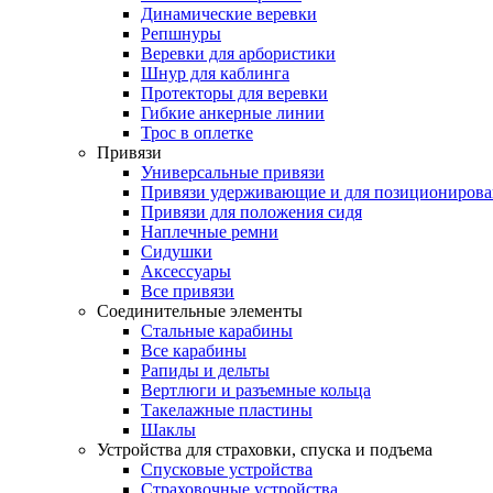
Динамические веревки
Репшнуры
Веревки для арбористики
Шнур для каблинга
Протекторы для веревки
Гибкие анкерные линии
Трос в оплетке
Привязи
Универсальные привязи
Привязи удерживающие и для позиционирова
Привязи для положения сидя
Наплечные ремни
Сидушки
Аксессуары
Все привязи
Соединительные элементы
Стальные карабины
Все карабины
Рапиды и дельты
Вертлюги и разъемные кольца
Такелажные пластины
Шаклы
Устройства для страховки, спуска и подъема
Спусковые устройства
Страховочные устройства