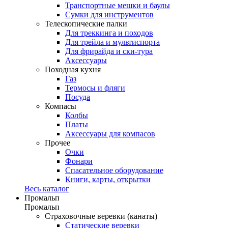
Транспортные мешки и баулы
Сумки для инструментов
Телескопические палки
Для треккинга и походов
Для трейла и мультиспорта
Для фрирайда и ски-тура
Аксессуары
Походная кухня
Газ
Термосы и фляги
Посуда
Компасы
Колбы
Платы
Аксессуары для компасов
Прочее
Очки
Фонари
Спасательное оборудование
Книги, карты, открытки
Весь каталог
Промальп
Промальп
Страховочные веревки (канаты)
Статические веревки