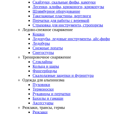
Скайхуки, скальные фифы, камхуки
Лесенки, клифы, крюконоги, крюкопузы
Шлямбурное оборудование
Такелажные пластины, вертлюги
Перчатки для работы с веревкой
Страховка для инструмента, стропорезы
Ледово-снежное снаряжение
Кошки
Ледорубы, ледовые инструменты, айс-фифи
Ледобуры
Снежные лопаты
Снегоступы
Тренировочное снаряжение
Слэклайны
Кольца и шары
Фингерборды
Скалолазные зацепки и фурнитура
Одежда для альпинизма
Пуховики
Термоноски
Рукавицы и перчатки
Бахилы и гамаши
Аксессуары
Рюкзаки, трансы, гермы
Рюкзаки