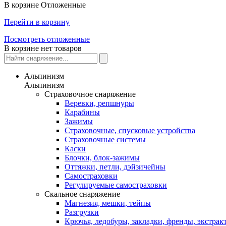
В корзине
Отложенные
Перейти в корзину
Посмотреть отложенные
В корзине нет товаров
Альпинизм
Альпинизм
Страховочное снаряжение
Веревки, репшнуры
Карабины
Зажимы
Страховочные, спусковые устройства
Страховочные системы
Каски
Блочки, блок-зажимы
Оттяжки, петли, дэйзичейны
Самостраховки
Регулируемые самостраховки
Скальное снаряжение
Магнезия, мешки, тейпы
Разгрузки
Крючья, ледобуры, закладки, френды, экстрак