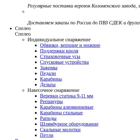
Регулярные поставки веревок Коломенского завода, э
Доставляем заказы по России до ПВЗ СДЕК и друг
Спелео
Спелео
Индивидуальное снаряжение
Обвязки, верхние и нижние
Поддержки кроля
Страховочные усы
Спусковые устройства
Зажимы
Педали
Карабины
Дельты
Навесочное снаряжение
Веревки статика 9-11 мм
Репшнуры
Карабины алюминиевые
Карабины стальные
Рапиды
Шлямбурное оборудование
Скальные молотки
Петли