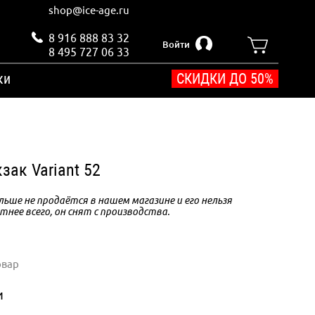
shop@ice-age.ru
8 916 888 83 32
Войти
8 495 727 06 33
ки
СКИДКИ ДО 50%
зак Variant 52
ьше не продаётся в нашем магазине и его нельзя
тнее всего, он снят с производства.
овар
и