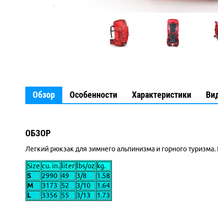
Обзор
Особенности
Характеристики
Ви
ОБЗОР
Легкий рюкзак для зимнего альпинизма и горного туризма.
Size
cu. in.
liter
lbs/oz
kg.
S
2990
49
3/8
1.58
M
3173
52
3/10
1.64
L
3356
55
3/13
1.73