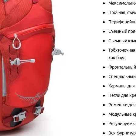
Максимально 
Прочная, съе
Периферийный
Съемный пояс
Съемный кла
Трёхточечная
как баул;
Фронтальный 
Специальный 
Карманы для 
Петли для кр
Ремешки для 
Модульные кр
Регулируемые
Вся фурнитур