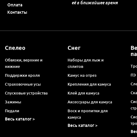
её в ближайшее время
Оплата
Контакты
Спелео
Снег
В
п
Обвязки, верхние и
Наборы для лыж и
Тро
нижние
сплитов
ПЭ
Поддержки кроля
Камус на отрез
Сл
Страховочные усы
Крепления для камуса
Ск
Спусковые устройства
Клей для камуса
Си
Зажимы
Аксессуары для камуса
ст
Педали
Воск и пропитки для
Си
камуса
Весь каталог >
тр
Весь каталог >
Ве