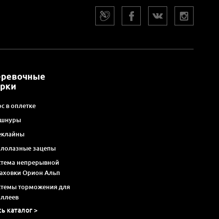
еревочные
арки
с в оплетке
 шнуры
еклайны
алолазные зацепы
стема непрерывной
раховки Орион Альп
стемы торможения для
оллеев
сь каталог >