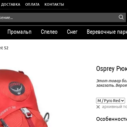
ДОСТАВКА
ОПЛАТА
КОНТАКТЫ
Промальп
Спелео
Снег
Веревочные пар
nt 52
Osprey Рюк
Этот товар бол
заказать. Вероя
архивный т
Особенност