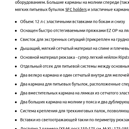
оборудованием. Большие карманы на молнии спереди (такж
мягких питьевых бутылок
SFC holders
и эластичные карманы
Объем: 12 л с эластичными вставками по бокам и снизу
Оснащен быстро отстегиваемыми пряжками EZ OP на ля
Свисток для экстренных ситуаций (прикреплен на грудно
Дышащий, мягкий сетчатый материал на спине и плечев
Основной материал рюкзака - супер легкий нейлон Ripst
Отдельный отсек для питьевой системы между основны
Два велкро кармана и один сетчатый внутри для мелоче
Два кармана для питьевых бутылок, расположенные спе
Два вместительных кармана на лямках из сетчатого элас
Два больших кармана на молнии у пояса и два дублирую
Система крепления для треккинговых палок, позволяюща
Вставки из светоотражающей такни по периметру рюкза
Доступно 2 размера (XS-M: рост 150-175 см, M-XL: 175-195