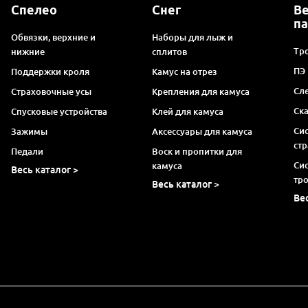
Спелео
Снег
В
п
Обвязки, верхние и
Наборы для лыж и
Тро
нижние
сплитов
ПЭ
Поддержки кроля
Камус на отрез
Сл
Страховочные усы
Крепления для камуса
Ск
Спусковые устройства
Клей для камуса
Си
Зажимы
Аксессуары для камуса
ст
Педали
Воск и пропитки для
Си
камуса
Весь каталог >
тр
Весь каталог >
Ве