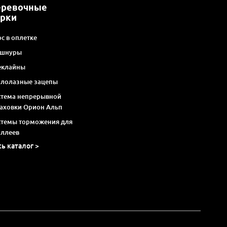
еревочные
арки
с в оплетке
 шнуры
еклайны
алолазные зацепы
стема непрерывной
раховки Орион Альп
стемы торможения для
оллеев
сь каталог >