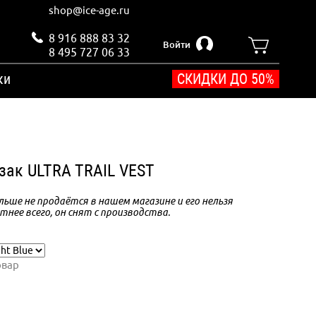
shop@ice-age.ru
8 916 888 83 32
Войти
8 495 727 06 33
ки
СКИДКИ ДО 50%
ак ULTRA TRAIL VEST
ьше не продаётся в нашем магазине и его нельзя
тнее всего, он снят с производства.
овар