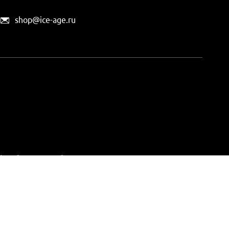
shop@ice-age.ru
офертой, определяемой
ты можно
на этой странице