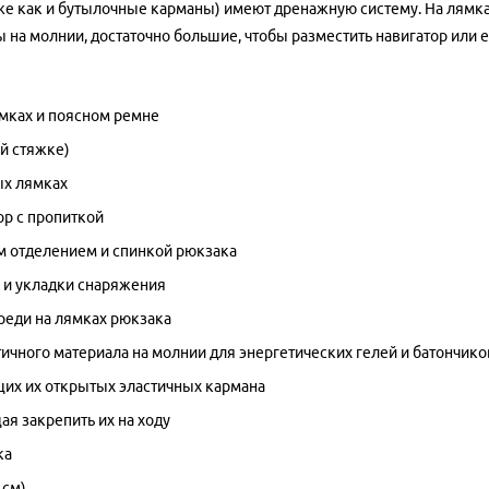
е как и бутылочные карманы) имеют дренажную систему. На лямка
 на молнии, достаточно большие, чтобы разместить навигатор или 
мках и поясном ремне
й стяжке)
ых лямках
op с пропиткой
м отделением и спинкой рюкзака
й и укладки снаряжения
реди на лямках рюкзака
тичного материала на молнии для энергетических гелей и батончико
щих их открытых эластичных кармана
я закрепить их на ходу
ка
 см)