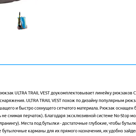
юкзак ULTRA TRAIL VEST доукомплектовывает линейку рюкзаков C
е снаряжения. ULTRA TRAIL VEST похож по дизайну популярным рю
шащего и быстро сохнущего сетчатого материала. Рюкзак оснащен
ь не снимая перчаток). Благодаря эксклюзивной системе No-Stop м
лранингу). Места под бутылки - достаточные глубокие, чтобы бутыл
 бутылочные карманы для их прямого назначения, их удобно зайдей