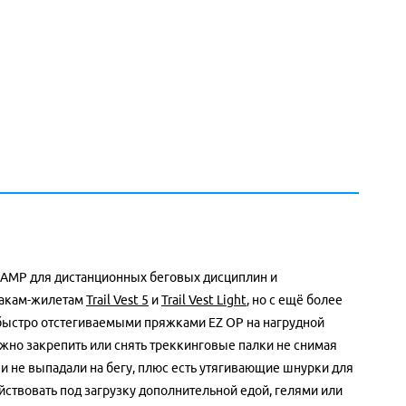
AMP для дистанционных беговых дисциплин и
кзакам-жилетам
Trail Vest 5
и
Trail Vest Light
, но с ещё более
 быстро отстегиваемыми пряжками EZ OP на нагрудной
ожно закрепить или снять треккинговые палки не снимая
ки не выпадали на бегу, плюс есть утягивающие шнурки для
ствовать под загрузку дополнительной едой, гелями или