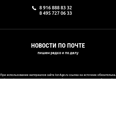
8 916 888 83 32
8 495 727 06 33
НОВОСТИ ПО ПОЧТЕ
пишем редко и по делу
При использовании материалов сайта Ice-Age.ru ссылка на источник обязательна.
а сайте информация носит информационный характер и не является публичной 
(2) Гражданского кодекса РФ. Ознакомиться с полной версией публичной офер
© 2003-2025, «Ледниковый период»