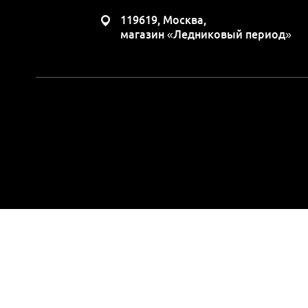
119619, Москва,
магазин «Ледниковый период»
Вся представленная н
положениями Статьи 437