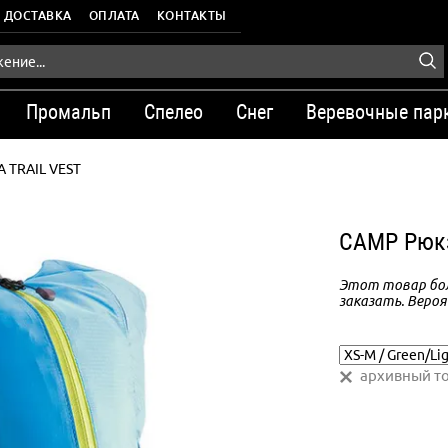
ДОСТАВКА
ОПЛАТА
КОНТАКТЫ
Промальп
Спелео
Снег
Веревочные пар
A TRAIL VEST
CAMP Рюкз
Этот товар бол
заказать. Вероя
архивный т