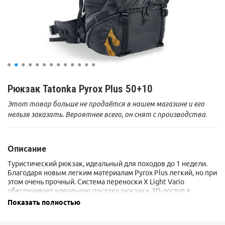
Рюкзак Tatonka Pyrox Plus 50+10
Этот товар больше не продаётся в нашем магазине и его
нельзя заказать. Вероятнее всего, он снят с производства.
Описание
Туристический рюкзак, идеальный для походов до 1 недели.
Благодаря новым легким материалам Pyrox Plus легкий, но при
этом очень прочный. Система переноски X Light Vario
обеспечивает идеальную посадку рюкзака. 3D-доступ в
основное отделение делает упаковку рюкзака простой и
Показать полностью
быстрой, молния с двумя бегунками позволяет открыть
рюкзак только в необходимом месте.