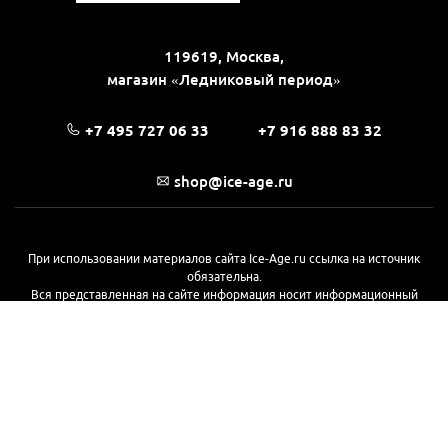
119619, Москва,
магазин «Ледниковый период»
+7 495 727 06 33
+7 916 888 83 32
shop@ice-age.ru
При использовании материалов сайта Ice-Age.ru ссылка на источник
обязательна.
Вся представленная на сайте информация носит информационный
характер и не является публичной офертой, определяемой
положениями Статьи 437(2) Гражданского кодекса РФ. Ознакомиться с
полной версией публичной оферты можно
на этой странице
© 2017—2026, «Ледниковый период»