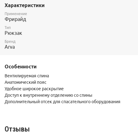
расположен на лицевой части рюкзака, и также раскрывается
Характеристики
"овальной" молнией. Внутри этого отсека карманы для
удобства раскладки.
Применение
Еще одно традиционное верхнее отделение на молнии
Фрирайд
предназначено для маски.
Тип
Вентилируемая спина и анатомический пояс добавят комфорта
Рюкзак
при любой температуре.
Бренд
Arva
Особенности
Вентилируемая спина
Анатомический пояс
Удобное широкое раскрытие
Доступ к внутреннему отделению со спины
Дополнительный отсек для спасательного оборудования
Отзывы