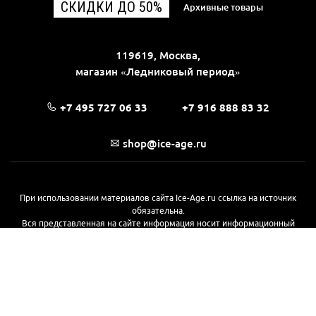
СКИДКИ ДО 50%
Архивные товары
119619, Москва,
магазин «Ледниковый период»
+7 495 727 06 33
+7 916 888 83 32
shop@ice-age.ru
При использовании материалов сайта Ice-Age.ru ссылка на источник
обязательна.
Вся представленная на сайте информация носит информационный
характер и не является публичной офертой, определяемой
положениями Статьи 437(2) Гражданского кодекса РФ. Ознакомиться с
полной версией публичной оферты можно
на этой странице
© 2017—2026, «Ледниковый период»