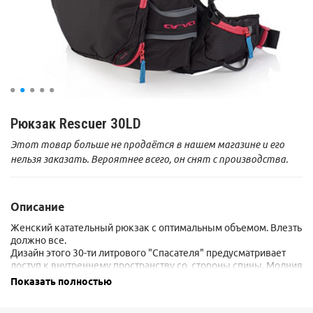
Рюкзак Rescuer 30LD
Этот товар больше не продаётся в нашем магазине и его
нельзя заказать. Вероятнее всего, он снят с производства.
Описание
Женский катательный рюкзак с оптимальным объемом. Влезть
должно все.
Дизайн этого 30-ти литрового "Спасателя" предусматривает
доступ к внутреннему пространству со стороны спины. Молния
овальной формы обеспечивает максимально широкое
Показать полностью
раскрытие.
Дополнительный отсек для спасательного оборудования