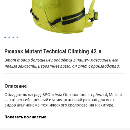
Рюкзак Mutant Technical Climbing 42 л
Этот товар больше не продаётся в нашем магазине и его
нельзя заказать. Вероятнее всего, он снят с производства.
Описание
Обладатель наград ISPO и Asia Outdoor Industry Award, Mutant
— это легкий, прочный и универсальный рюкзак для всех
видов альпинизма, технического скалолазания и скитура.
Спина имеет анатомический изгиб. Сформирована
Показать полностью
пластиковой вставкой и двумя продольными металлическими
прутками. Прилегающая к спине сторона имеет покрытие из
плотной пены.