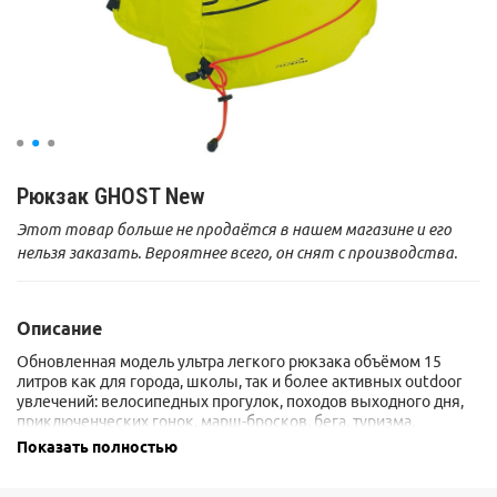
Рюкзак GHOST New
Этот товар больше не продаётся в нашем магазине и его
нельзя заказать. Вероятнее всего, он снят с производства.
Описание
Обновленная модель ультра легкого рюкзака объёмом 15
литров как для города, школы, так и более активных outdoor
увлечений: велосипедных прогулок, походов выходного дня,
приключенческих гонок, марш-бросков, бега, туризма,
ориентирования.
Показать полностью