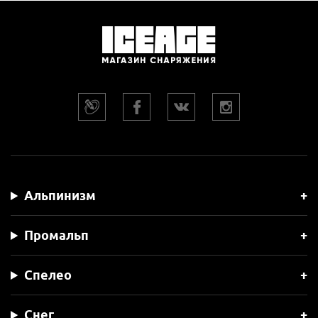
Альпинизм
Промальп
Спелео
Снег