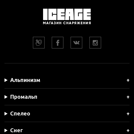
Альпинизм
Промальп
Спелео
Снег