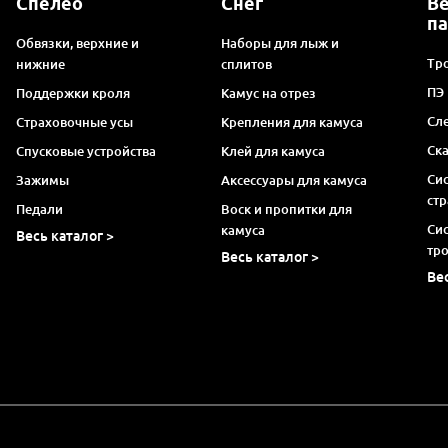
Спелео
Снег
В
п
Обвязки, верхние и
Наборы для лыж и
Тро
нижние
сплитов
ПЭ
Поддержки кроля
Камус на отрез
Сл
Страховочные усы
Крепления для камуса
Ск
Спусковые устройства
Клей для камуса
Си
Зажимы
Аксессуары для камуса
ст
Педали
Воск и пропитки для
Си
камуса
Весь каталог >
тр
Весь каталог >
Ве