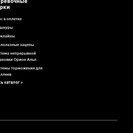
еревочные
арки
с в оплетке
 шнуры
еклайны
алолазные зацепы
стема непрерывной
раховки Орион Альп
стемы торможения для
оллеев
сь каталог >