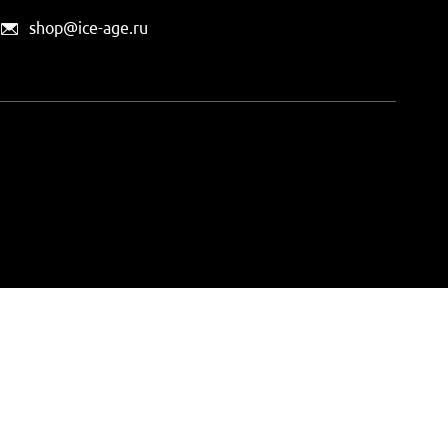
shop@ice-age.ru
офертой, определяемой
ты можно
на этой странице