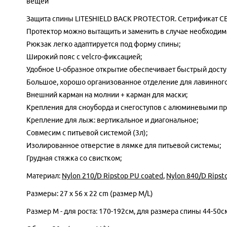
вещей
Защита спины LITESHIELD BACK PROTECTOR. Сетрификат CE 
Протектор можно вытащить и заменить в случае необходим
Рюкзак легко адаптируется под форму спины;
Широкий пояс c velcro-фиксацией;
Удобное U-образное открытие обеспечивает быстрый досту
Большое, хорошо организованное отделение для лавинног
Внешний карман на молнии + карман для маски;
Крепления для сноуборда и снегоступов с алюминевыми п
Крепление для лыж: вертикальное и диагональное;
Совмесим с питьевой системой (3л);
Изолированное отверстие в лямке для питьевой системы;
Грудная стяжка со свистком;
Материал:
Nylon 210/D Ripstop PU coated
,
Nylon 840/D Ripst
Размеры: 27 x 56 x 22 cm (размер M/L)
Размер М - для роста: 170-192см, для размера спины 44-50с