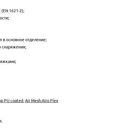
(EN 1621-2);
ости;
п в основное отделение;
о снаряжения;
ряжками;
op PU coated
,
Air Mesh
,
Airo Flex
м.