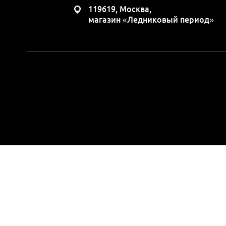
119619, Москва,
магазин «Ледниковый период»
Вся представленная н
положениями Статьи 437