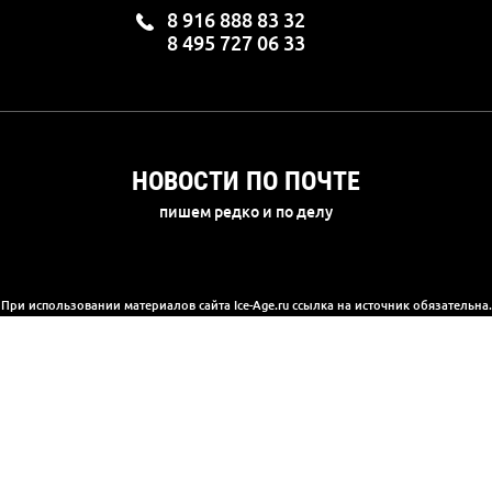
8 916 888 83 32
8 495 727 06 33
НОВОСТИ ПО ПОЧТЕ
пишем редко и по делу
При использовании материалов сайта Ice-Age.ru ссылка на источник обязательна.
а сайте информация носит информационный характер и не является публичной 
(2) Гражданского кодекса РФ. Ознакомиться с полной версией публичной офер
© 2003-2025, «Ледниковый период»